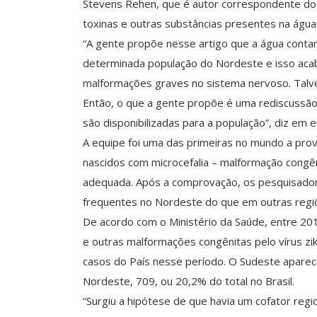
Stevens Rehen, que é autor correspondente do tr
toxinas e outras substâncias presentes na ág
“A gente propõe nesse artigo que a água conta
determinada população do Nordeste e isso aca
malformações graves no sistema nervoso. Talv
Então, o que a gente propõe é uma rediscussã
são disponibilizadas para a população”, diz em en
A equipe foi uma das primeiras no mundo a prov
nascidos com microcefalia – malformação congê
adequada. Após a comprovação, os pesquisador
frequentes no Nordeste do que em outras regiõ
De acordo com o Ministério da Saúde, entre 201
e outras malformações congênitas pelo vírus z
casos do País nesse período. O Sudeste apar
Nordeste, 709, ou 20,2% do total no Brasil.
“Surgiu a hipótese de que havia um cofator reg