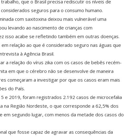
abalho, que o Brasil precisa rediscutir os níveis de
ua considerados seguros para o consumo humano.
minada com saxitoxina deixou mais vulnerável uma
bou levando ao nascimento de crianças com
ez isso acabe se refletindo também em outras doenças.
o em relação ao que é considerado seguro nas águas que
trevista à Agência Brasil.
ar a relação do vírus zika com os casos de bebês recém-
nita em que o cérebro não se desenvolve de maneira
es começaram a investigar por que os casos eram mais
es do País.
5 e 2019, foram registrados 2.192 casos de microcefalia
ika na Região Nordeste, o que corresponde a 62,5% dos
ece em segundo lugar, com menos da metade dos casos do
ional que fosse capaz de agravar as consequências da