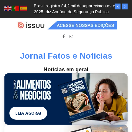
Brasil registra 84,2 mil desaparecimentos em
2025, diz Anuário de Segurança Pública
Jornal Fatos e Notícias
Notícias em geral
LEIA AGORA!