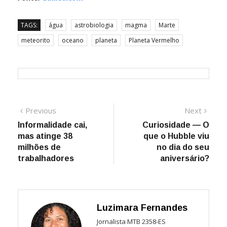
TAGS:
água
astrobiologia
magma
Marte
meteorito
oceano
planeta
Planeta Vermelho
Navegação
Previous
Next
Previous
Next
post:
post:
Informalidade cai,
Curiosidade — O
de
mas atinge 38
que o Hubble viu
Post
milhões de
no dia do seu
trabalhadores
aniversário?
Luzimara Fernandes
Jornalista MTB 2358-ES