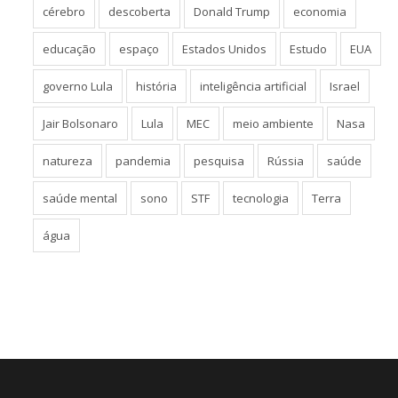
cérebro
descoberta
Donald Trump
economia
educação
espaço
Estados Unidos
Estudo
EUA
governo Lula
história
inteligência artificial
Israel
Jair Bolsonaro
Lula
MEC
meio ambiente
Nasa
natureza
pandemia
pesquisa
Rússia
saúde
saúde mental
sono
STF
tecnologia
Terra
água