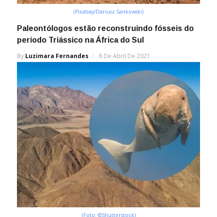
(Pixabay/Dariusz Sankowski)
Paleontólogos estão reconstruindo fósseis do
período Triássico na África do Sul
By
Luzimara Fernandes
8 De Abril De 2021
(Foto: ©Shutterstock)