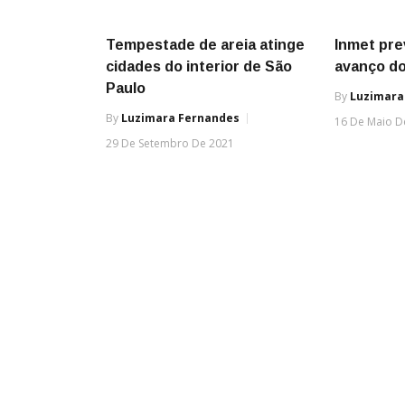
Tempestade de areia atinge
Inmet pre
cidades do interior de São
avanço do
Paulo
By
Luzimara
By
Luzimara Fernandes
16 De Maio D
29 De Setembro De 2021