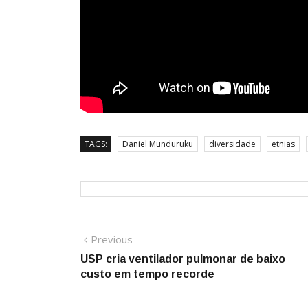
TAGS:
Daniel Munduruku
diversidade
etnias
Navegação
Previous
Previous
post:
USP cria ventilador pulmonar de baixo
de
custo em tempo recorde
Post