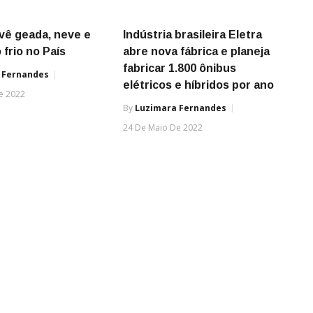
vê geada, neve e
Indústria brasileira Eletra
 frio no País
abre nova fábrica e planeja
fabricar 1.800 ônibus
 Fernandes
elétricos e híbridos por ano
e 2022
By
Luzimara Fernandes
24 De Maio De 2022