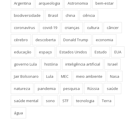
Argentina
arqueologia
Astronomia
bem-estar
biodiversidade
Brasil
china
ciência
coronavírus
covid-19
crianças
cultura
câncer
cérebro
descoberta
Donald Trump
economia
educação
espaço
Estados Unidos
Estudo
EUA
governo Lula
história
inteligência artificial
Israel
Jair Bolsonaro
Lula
MEC
meio ambiente
Nasa
natureza
pandemia
pesquisa
Rússia
saúde
saúde mental
sono
STF
tecnologia
Terra
água