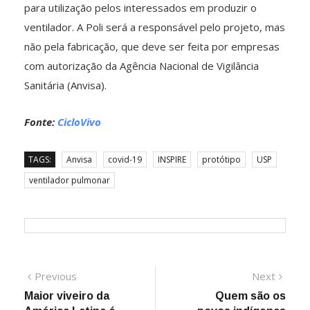
para utilização pelos interessados em produzir o
ventilador. A Poli será a responsável pelo projeto, mas
não pela fabricação, que deve ser feita por empresas
com autorização da Agência Nacional de Vigilância
Sanitária (Anvisa).
Fonte:
CicloVivo
TAGS:
Anvisa
covid-19
INSPIRE
protótipo
USP
ventilador pulmonar
Navegação
Previous
Next
Previous
Next
post:
post:
Maior viveiro da
Quem são os
de