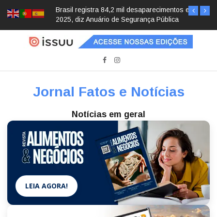
Brasil registra 84,2 mil desaparecimentos em
2025, diz Anuário de Segurança Pública
Jornal Fatos e Notícias
Notícias em geral
LEIA AGORA!