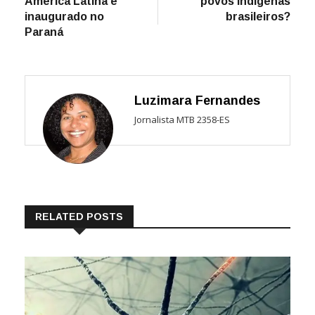
América Latina é
povos indígenas
Post
inaugurado no
brasileiros?
Paraná
Luzimara Fernandes
Jornalista MTB 2358-ES
RELATED POSTS