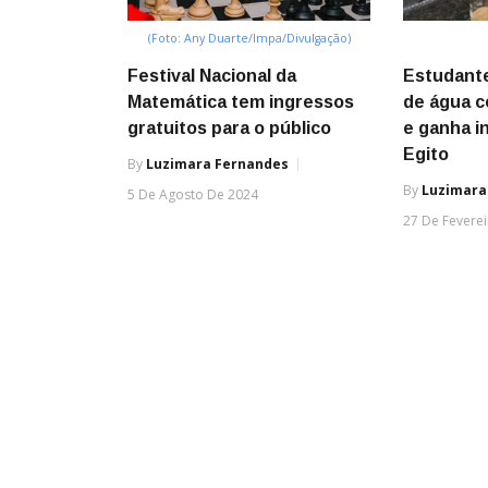
(Foto: Any Duarte/Impa/Divulgação)
Festival Nacional da
Estudante
Matemática tem ingressos
de água c
gratuitos para o público
e ganha i
Egito
By
Luzimara Fernandes
By
Luzimara
5 De Agosto De 2024
27 De Fevere