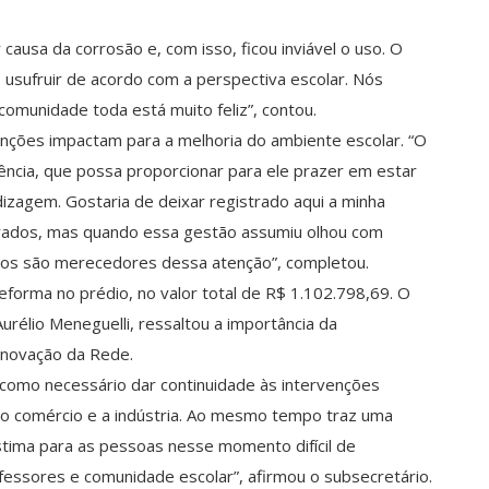
causa da corrosão e, com isso, ficou inviável o uso. O
sufruir de acordo com a perspectiva escolar. Nós
omunidade toda está muito feliz”, contou.
enções impactam para a melhoria do ambiente escolar. “O
ência, que possa proporcionar para ele prazer em estar
dizagem. Gostaria de deixar registrado aqui a minha
orados, mas quando essa gestão assumiu olhou com
unos são merecedores dessa atenção”, completou.
forma no prédio, no valor total de R$ 1.102.798,69. O
rélio Meneguelli, ressaltou a importância da
inovação da Rede.
omo necessário dar continuidade às intervenções
o comércio e a indústria. Ao mesmo tempo traz uma
stima para as pessoas nesse momento difícil de
fessores e comunidade escolar”, afirmou o subsecretário.