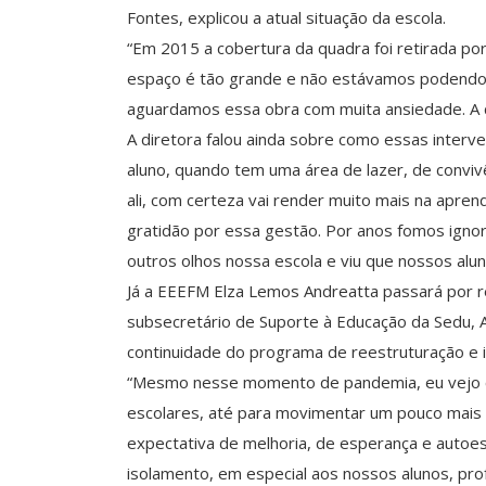
Fontes, explicou a atual situação da escola.
“Em 2015 a cobertura da quadra foi retirada por 
espaço é tão grande e não estávamos podendo u
aguardamos essa obra com muita ansiedade. A c
A diretora falou ainda sobre como essas interv
aluno, quando tem uma área de lazer, de conviv
ali, com certeza vai render muito mais na apren
gratidão por essa gestão. Por anos fomos ign
outros olhos nossa escola e viu que nossos al
Já a EEEFM Elza Lemos Andreatta passará por re
subsecretário de Suporte à Educação da Sedu, Au
continuidade do programa de reestruturação e 
“Mesmo nesse momento de pandemia, eu vejo c
escolares, até para movimentar um pouco mais 
expectativa de melhoria, de esperança e autoe
isolamento, em especial aos nossos alunos, pro