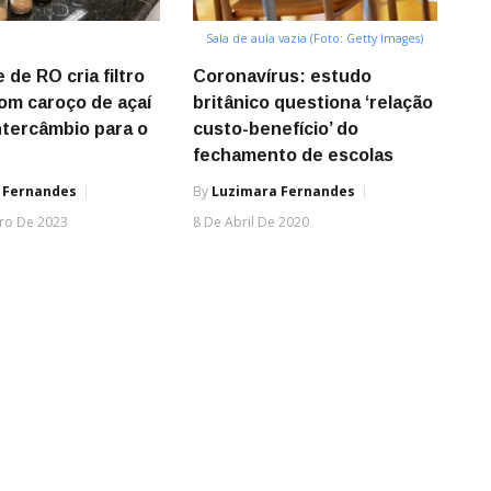
Sala de aula vazia (Foto: Getty Images)
 de RO cria filtro
Coronavírus: estudo
om caroço de açaí
britânico questiona ‘relação
ntercâmbio para o
custo-benefício’ do
fechamento de escolas
 Fernandes
By
Luzimara Fernandes
iro De 2023
8 De Abril De 2020