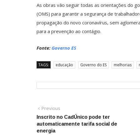
As obras vão seguir todas as orientações do g
(OMS) para garantir a segurança de trabalhador
propagação do novo coronavírus, sem aglomera
para a prevenção ao contágio.
Fonte:
Governo ES
TAGS:
educação
Governo do ES
melhorias
Navegação
Previous
Previous
post:
Inscrito no CadÚnico pode ter
de
automaticamente tarifa social de
Post
energia