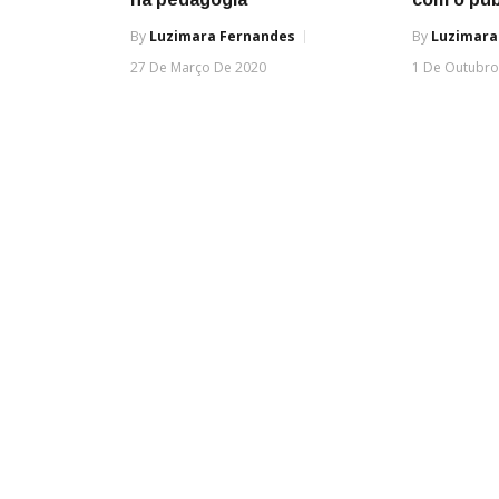
By
Luzimara Fernandes
By
Luzimara
27 De Março De 2020
1 De Outubro