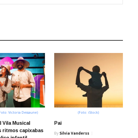
oto: Victoria Dessaune)
(Foto: iStock)
l Vila Musical
Pai
s ritmos capixabas
By
Silvia Vanderss
ico infantil