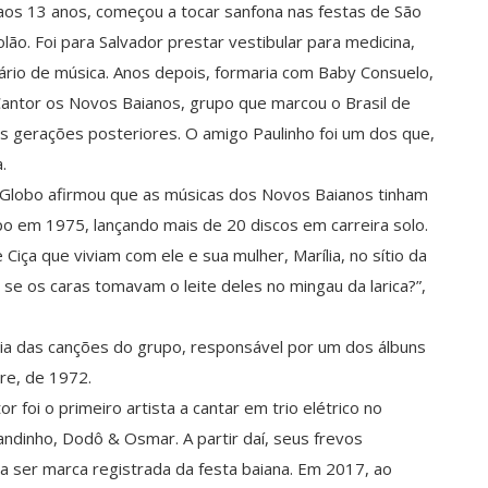
 aos 13 anos, começou a tocar sanfona nas festas de São
olão. Foi para Salvador prestar vestibular para medicina,
rio de música. Anos depois, formaria com Baby Consuelo,
antor os Novos Baianos, grupo que marcou o Brasil de
s gerações posteriores. O amigo Paulinho foi um dos que,
.
O Globo afirmou que as músicas dos Novos Baianos tinham
o em 1975, lançando mais de 20 discos em carreira solo.
 Ciça que viviam com ele e sua mulher, Marília, no sítio da
se os caras tomavam o leite deles no mingau da larica?”,
ria das canções do grupo, responsável por um dos álbuns
are, de 1972.
 foi o primeiro artista a cantar em trio elétrico no
mandinho, Dodô & Osmar. A partir daí, seus frevos
a ser marca registrada da festa baiana. Em 2017, ao