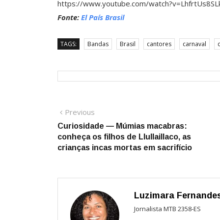
https://www.youtube.com/watch?v=LhfrtUs8SL
Fonte:
El País Brasil
TAGS:
Bandas
Brasil
cantores
carnaval
Navegação
Previous
Previous
post:
Curiosidade — Múmias macabras:
de
conheça os filhos de Llullaillaco, as
Post
crianças incas mortas em sacrifício
Luzimara Fernande
Jornalista MTB 2358-ES