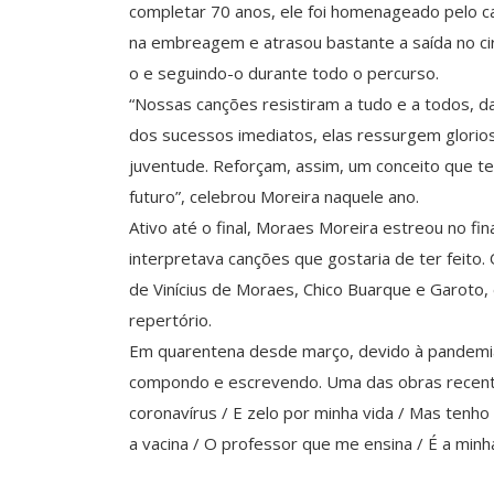
completar 70 anos, ele foi homenageado pelo ca
na embreagem e atrasou bastante a saída no cir
o e seguindo-o durante todo o percurso.
“Nossas canções resistiram a tudo e a todos, d
dos sucessos imediatos, elas ressurgem glorios
juventude. Reforçam, assim, um conceito que t
futuro”, celebrou Moreira naquele ano.
Ativo até o final, Moraes Moreira estreou no fi
interpretava canções que gostaria de ter feito.
de Vinícius de Moraes, Chico Buarque e Garoto, 
repertório.
Em quarentena desde março, devido à pandemia
compondo e escrevendo. Uma das obras recentes
coronavírus / E zelo por minha vida / Mas tenh
a vacina / O professor que me ensina / É a minha 