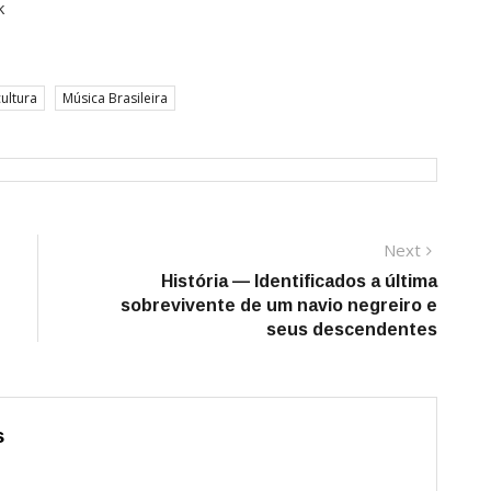
k
cultura
Música Brasileira
Next
Next
post:
História — Identificados a última
sobrevivente de um navio negreiro e
seus descendentes
s