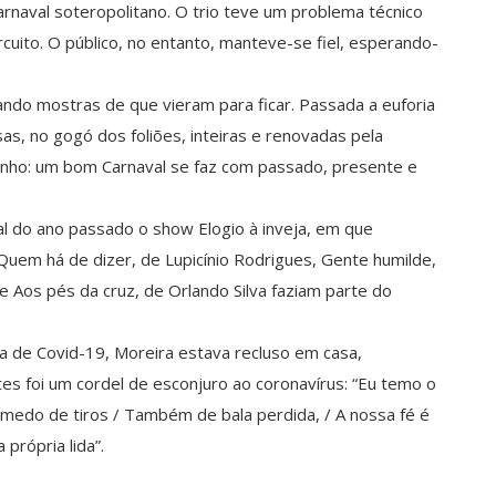
rnaval soteropolitano. O trio teve um problema técnico
cuito. O público, no entanto, manteve-se fiel, esperando-
ando mostras de que vieram para ficar. Passada a euforia
as, no gogó dos foliões, inteiras e renovadas pela
enho: um bom Carnaval se faz com passado, presente e
nal do ano passado o show Elogio à inveja, em que
 Quem há de dizer, de Lupicínio Rodrigues, Gente humilde,
e Aos pés da cruz, de Orlando Silva faziam parte do
 de Covid-19, Moreira estava recluso em casa,
 foi um cordel de esconjuro ao coronavírus: “Eu temo o
o medo de tiros / Também de bala perdida, / A nossa fé é
própria lida”.