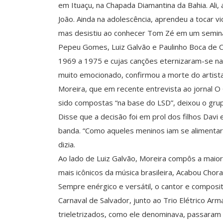
em Ituaçu, na Chapada Diamantina da Bahia. Ali,
João. Ainda na adolescência, aprendeu a tocar vi
mas desistiu ao conhecer Tom Zé em um seminá
Pepeu Gomes, Luiz Galvão e Paulinho Boca de C
1969 a 1975 e cujas canções eternizaram-se na
muito emocionado, confirmou a morte do artista
Moreira, que em recente entrevista ao jornal 
sido compostas “na base do LSD”, deixou o grup
Disse que a decisão foi em prol dos filhos Davi e
banda. “Como aqueles meninos iam se alimentar 
dizia.
Ao lado de Luiz Galvão, Moreira compôs a maio
mais icônicos da música brasileira, Acabou Chor
Sempre enérgico e versátil, o cantor e compositor
Carnaval de Salvador, junto ao Trio Elétrico Ar
trieletrizados, como ele denominava, passaram 