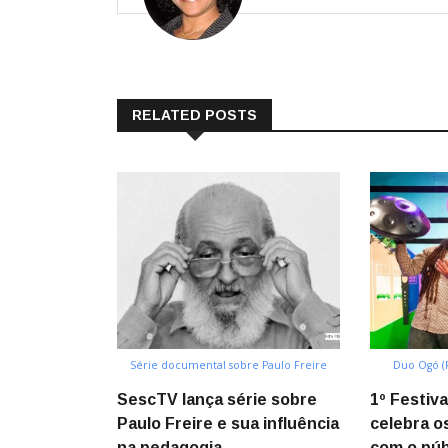
RELATED POSTS
Série documental sobre Paulo Freire
Duo Ogó (F
SescTV lança série sobre
1º Festiva
Paulo Freire e sua influência
celebra o
na pedagogia
com o públ