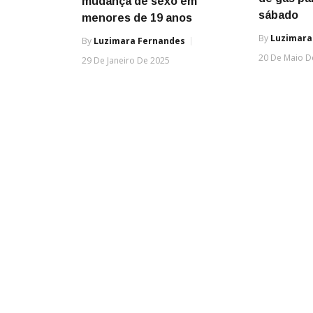
mudança de sexo em
sábado
menores de 19 anos
By
Luzimara
By
Luzimara Fernandes
20 De Maio D
29 De Janeiro De 2025