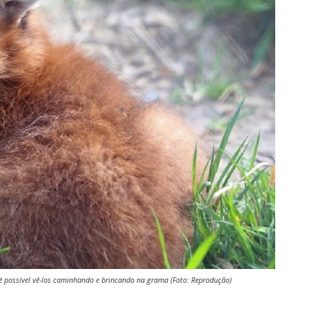
 possível vê-los caminhando e brincando na grama (Foto: Reprodução)