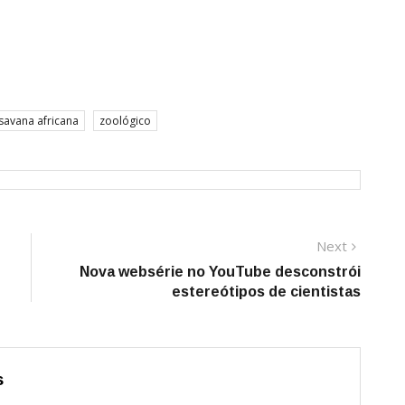
savana africana
zoológico
Next
Next
post:
Nova websérie no YouTube desconstrói
estereótipos de cientistas
s