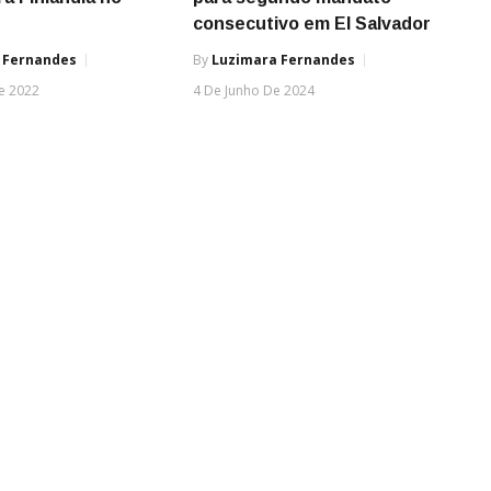
consecutivo em El Salvador
 Fernandes
By
Luzimara Fernandes
e 2022
4 De Junho De 2024