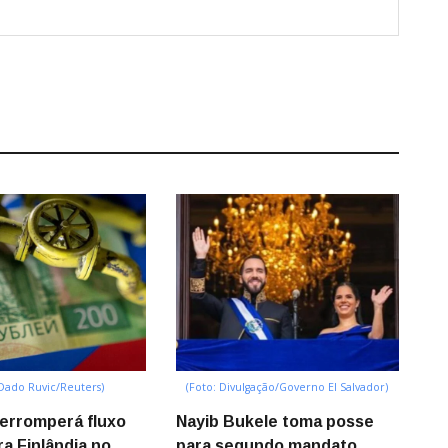
 Dado Ruvic/Reuters)
(Foto: Divulgação/Governo El Salvador)
terromperá fluxo
Nayib Bukele toma posse
ra Finlândia no
para segundo mandato