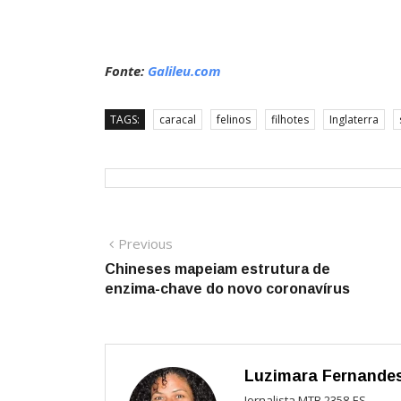
Fonte:
Galileu.com
TAGS:
caracal
felinos
filhotes
Inglaterra
Navegação
Previous
Previous
post:
Chineses mapeiam estrutura de
de
enzima-chave do novo coronavírus
Post
Luzimara Fernande
Jornalista MTB 2358-ES