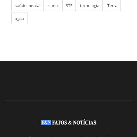
saúde mental
sono
STF
tecnologia
Terra
água