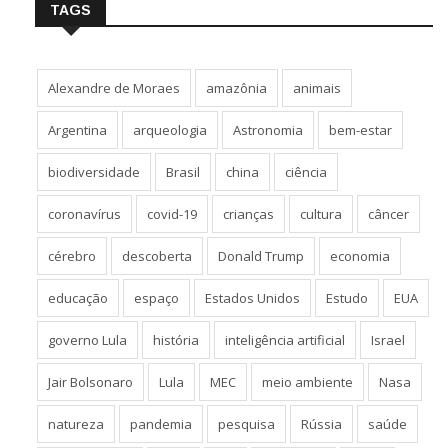
TAGS
Alexandre de Moraes
amazônia
animais
Argentina
arqueologia
Astronomia
bem-estar
biodiversidade
Brasil
china
ciência
coronavírus
covid-19
crianças
cultura
câncer
cérebro
descoberta
Donald Trump
economia
educação
espaço
Estados Unidos
Estudo
EUA
governo Lula
história
inteligência artificial
Israel
Jair Bolsonaro
Lula
MEC
meio ambiente
Nasa
natureza
pandemia
pesquisa
Rússia
saúde