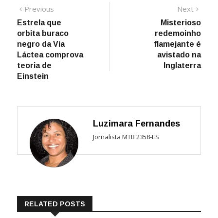
Navegação
Previous
Next
Previous
Next
post:
post:
Estrela que
Misterioso
de
orbita buraco
redemoinho
Post
negro da Via
flamejante é
Láctea comprova
avistado na
teoria de
Inglaterra
Einstein
Luzimara Fernandes
Jornalista MTB 2358-ES
RELATED POSTS