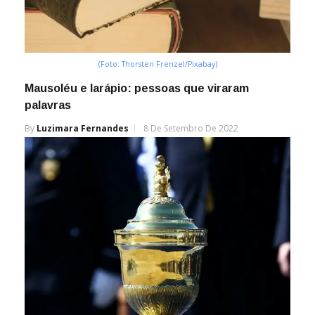
(Foto: Thorsten Frenzel/Pixabay)
Mausoléu e larápio: pessoas que viraram
palavras
By
Luzimara Fernandes
8 De Setembro De 2022