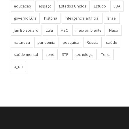
educação
espaço
Estados Unidos
Estudo
EUA
governo Lula
história
inteligência artificial
Israel
Jair Bolsonaro
Lula
MEC
meio ambiente
Nasa
natureza
pandemia
pesquisa
Rússia
saúde
saúde mental
sono
STF
tecnologia
Terra
água