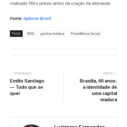
realizado filtro prévio antes da criação da demanda.
Fonte:
Agência Brasil
TAGS:
INSS
perícia médica
Previdência Social
Navegação
Previous
Next
Previous
Next
post:
post:
Emílio Santiago
Brasília, 60 anos:
de
— Tudo que se
a identidade de
Post
quer
uma capital
madura