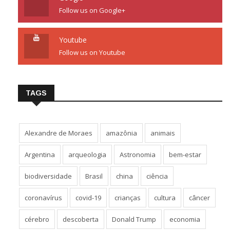
Follow us on Google+
Youtube
Follow us on Youtube
TAGS
Alexandre de Moraes
amazônia
animais
Argentina
arqueologia
Astronomia
bem-estar
biodiversidade
Brasil
china
ciência
coronavírus
covid-19
crianças
cultura
câncer
cérebro
descoberta
Donald Trump
economia