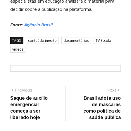
especialistas em educação analisará o material para
decidir sobre a publicação na plataforma.
Fonte:
Agência Brasil
TAGS:
conteúdo inédito
documentários
TV Escola
vídeos
Navegação
Previous
Next
Previous
Next
post:
post:
Saque de auxílio
Brasil adota uso
de
emergencial
de máscaras
Post
começa a ser
como política de
liberado hoje
saúde pública