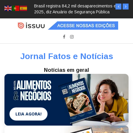
Brasil registra 84,2 mil desaparecimentos em
2025, diz Anuário de Segurança Pública
Jornal Fatos e Notícias
Notícias em geral
LEIA AGORA!