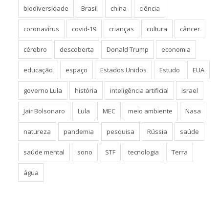
biodiversidade
Brasil
china
ciência
coronavírus
covid-19
crianças
cultura
câncer
cérebro
descoberta
Donald Trump
economia
educação
espaço
Estados Unidos
Estudo
EUA
governo Lula
história
inteligência artificial
Israel
Jair Bolsonaro
Lula
MEC
meio ambiente
Nasa
natureza
pandemia
pesquisa
Rússia
saúde
saúde mental
sono
STF
tecnologia
Terra
água