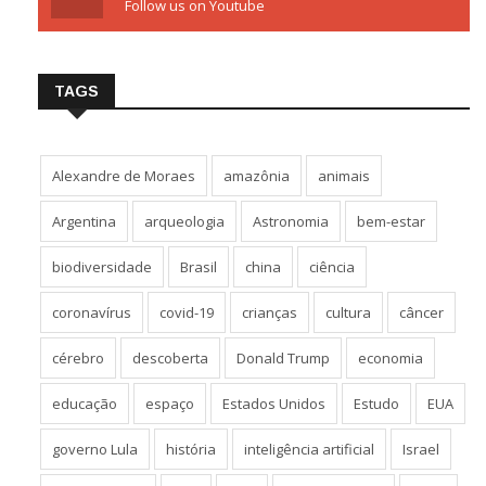
Follow us on Youtube
TAGS
Alexandre de Moraes
amazônia
animais
Argentina
arqueologia
Astronomia
bem-estar
biodiversidade
Brasil
china
ciência
coronavírus
covid-19
crianças
cultura
câncer
cérebro
descoberta
Donald Trump
economia
educação
espaço
Estados Unidos
Estudo
EUA
governo Lula
história
inteligência artificial
Israel