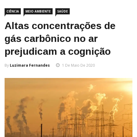
CIÊNCIA
MEIO AMBIENTE
SAÚDE
Altas concentrações de
gás carbônico no ar
prejudicam a cognição
By
Luzimara Fernandes
1 De Maio De 2020