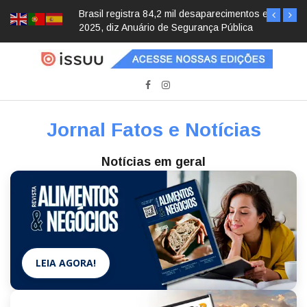
Brasil registra 84,2 mil desaparecimentos em
2025, diz Anuário de Segurança Pública
Jornal Fatos e Notícias
Notícias em geral
LEIA AGORA!