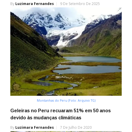
By
Luzimara Fernandes
9 De Setembro De 2025
Montanhas do Peru (Foto: Arquivo TG)
Geleiras no Peru recuaram 51% em 50 anos
devido às mudanças climáticas
By
Luzimara Fernandes
7 De Julho De 2020