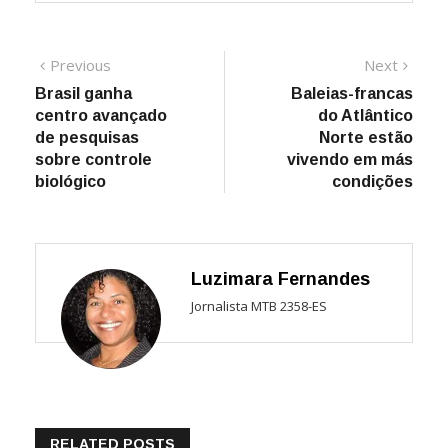
Navegação
Previous
Next
Previous
Next
post:
post:
Brasil ganha
Baleias-francas
de
centro avançado
do Atlântico
Post
de pesquisas
Norte estão
sobre controle
vivendo em más
biológico
condições
Luzimara Fernandes
Jornalista MTB 2358-ES
RELATED POSTS