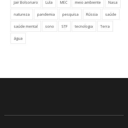
Jair Bolsonaro
Lula
MEC
meio ambiente
Nasa
natureza
pandemia
pesquisa
Rússia
saúde
saúde mental
sono
STF
tecnologia
Terra
água