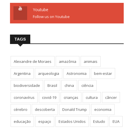
Youtube
Follow us on Youtube
TAGS
Alexandre de Moraes
amazônia
animais
Argentina
arqueologia
Astronomia
bem-estar
biodiversidade
Brasil
china
ciência
coronavírus
covid-19
crianças
cultura
câncer
cérebro
descoberta
Donald Trump
economia
educação
espaço
Estados Unidos
Estudo
EUA