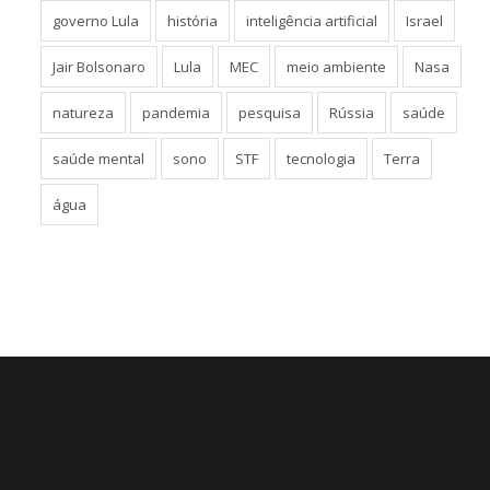
governo Lula
história
inteligência artificial
Israel
Jair Bolsonaro
Lula
MEC
meio ambiente
Nasa
natureza
pandemia
pesquisa
Rússia
saúde
saúde mental
sono
STF
tecnologia
Terra
água