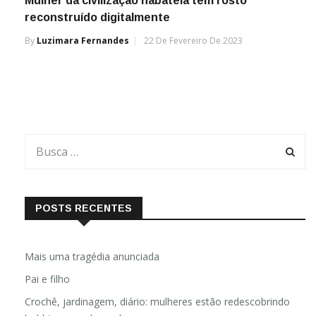
Mulher da civilização nabateia tem rosto
reconstruído digitalmente
By
Luzimara Fernandes
22 De Fevereiro De 2023
POSTS RECENTES
Mais uma tragédia anunciada
Pai e filho
Crochê, jardinagem, diário: mulheres estão redescobrindo