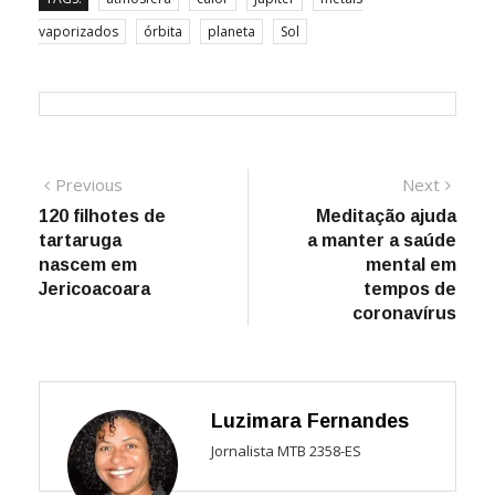
vaporizados
órbita
planeta
Sol
Navegação
Previous
Next
Previous
Next
post:
post:
120 filhotes de
Meditação ajuda
de
tartaruga
a manter a saúde
Post
nascem em
mental em
Jericoacoara
tempos de
coronavírus
Luzimara Fernandes
Jornalista MTB 2358-ES