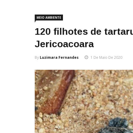
MEIO AMBIENTE
120 filhotes de tart
Jericoacoara
By
Luzimara Fernandes
1 De Maio De 2020