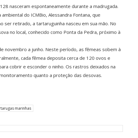
is 128 nasceram espontaneamente durante a madrugada.
sta ambiental do ICMBio, Alessandra Fontana, que
ao ser retirado, a tartaruguinha nasceu em sua mão. No
sova no local, conhecido como Ponta da Pedra, próximo à
e novembro a junho. Neste período, as fêmeas sobem à
eralmente, cada fêmea deposita cerca de 120 ovos e
 para cobrir e esconder o ninho. Os rastros deixados na
o o monitoramento quanto a proteção das desovas.
rtarugas marinhas