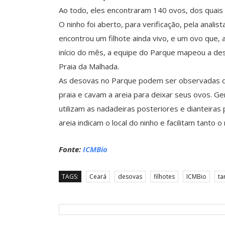
Ao todo, eles encontraram 140 ovos, dos qua
O ninho foi aberto, para verificação, pela anali
encontrou um filhote ainda vivo, e um ovo que, 
início do mês, a equipe do Parque mapeou a de
Praia da Malhada.
As desovas no Parque podem ser observadas d
praia e cavam a areia para deixar seus ovos. G
utilizam as nadadeiras posteriores e dianteiras
areia indicam o local do ninho e facilitam tant
Fonte:
ICMBio
TAGS:
Ceará
desovas
filhotes
ICMBio
ta