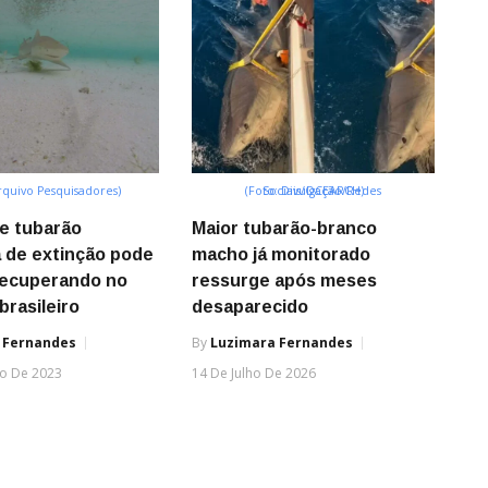
rquivo Pesquisadores)
(Foto: Divulgação/Redes Sociais/OCEARCH)
e tubarão
Maior tubarão-branco
 de extinção pode
macho já monitorado
recuperando no
ressurge após meses
brasileiro
desaparecido
 Fernandes
By
Luzimara Fernandes
o De 2023
14 De Julho De 2026