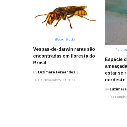
(Foto: iStock)
Vespas-de-darwin raras são
(Foto: A
encontradas em floresta do
Espécie d
Brasil
ameaçada
By
Luzimara Fernandes
estar se 
nordeste 
16 De Novembro De 2023
By
Luzimara
17 De Outubr