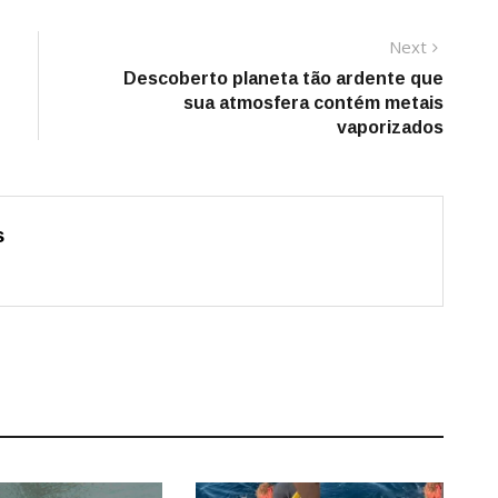
Next
Next
post:
Descoberto planeta tão ardente que
sua atmosfera contém metais
vaporizados
s