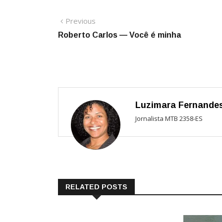
Navegação
Previous
Previous
post:
Roberto Carlos — Você é minha
de
Post
Luzimara Fernande
Jornalista MTB 2358-ES
RELATED POSTS