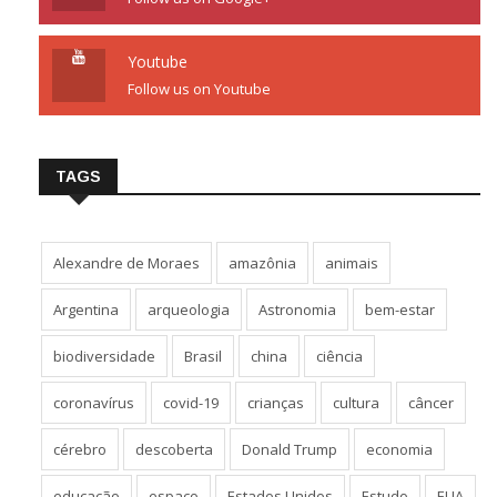
Youtube
Follow us on Youtube
TAGS
Alexandre de Moraes
amazônia
animais
Argentina
arqueologia
Astronomia
bem-estar
biodiversidade
Brasil
china
ciência
coronavírus
covid-19
crianças
cultura
câncer
cérebro
descoberta
Donald Trump
economia
educação
espaço
Estados Unidos
Estudo
EUA