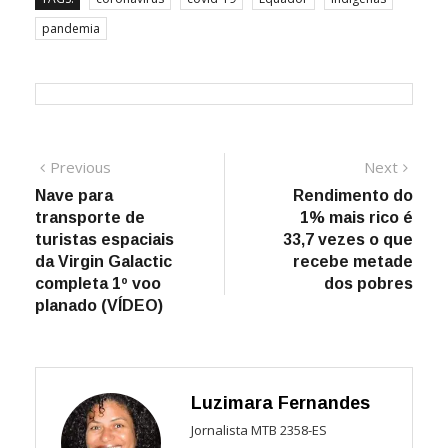
pandemia
Navegação
Previous
Next
Previous
Next
post:
post:
Nave para
Rendimento do
de
transporte de
1% mais rico é
Post
turistas espaciais
33,7 vezes o que
da Virgin Galactic
recebe metade
completa 1º voo
dos pobres
planado (VÍDEO)
Luzimara Fernandes
Jornalista MTB 2358-ES