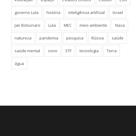
governo Lula
história
inteligência artificial
Israel
Jair Bolsonaro
Lula
MEC
meio ambiente
Nasa
natureza
pandemia
pesquisa
Rússia
saúde
saúde mental
sono
STF
tecnologia
Terra
água