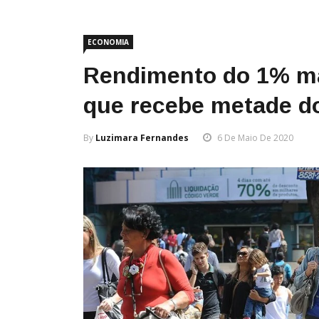
ECONOMIA
Rendimento do 1% mai
que recebe metade d
By
Luzimara Fernandes
6 De Maio De 2020