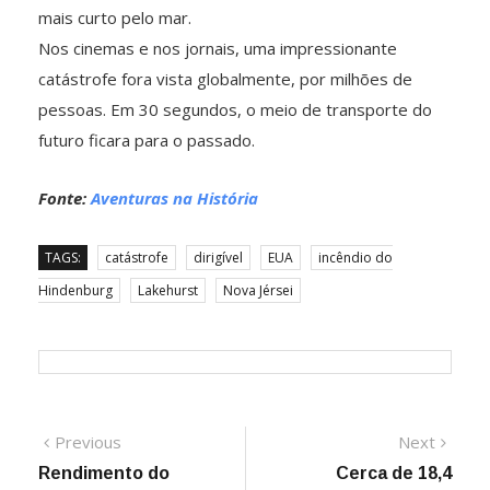
mais curto pelo mar.
Nos cinemas e nos jornais, uma impressionante
catástrofe fora vista globalmente, por milhões de
pessoas. Em 30 segundos, o meio de transporte do
futuro ficara para o passado.
Fonte:
Aventuras na História
TAGS:
catástrofe
dirigível
EUA
incêndio do
Hindenburg
Lakehurst
Nova Jérsei
Navegação
Previous
Next
Previous
Next
post:
post:
Rendimento do
Cerca de 18,4
de