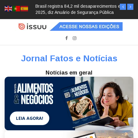
Brasil registra 84,2 mil desaparecimentos em
2025, diz Anuário de Segurança Pública
Jornal Fatos e Notícias
Notícias em geral
LEIA AGORA!