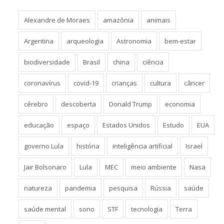
Alexandre de Moraes
amazônia
animais
Argentina
arqueologia
Astronomia
bem-estar
biodiversidade
Brasil
china
ciência
coronavírus
covid-19
crianças
cultura
câncer
cérebro
descoberta
Donald Trump
economia
educação
espaço
Estados Unidos
Estudo
EUA
governo Lula
história
inteligência artificial
Israel
Jair Bolsonaro
Lula
MEC
meio ambiente
Nasa
natureza
pandemia
pesquisa
Rússia
saúde
saúde mental
sono
STF
tecnologia
Terra