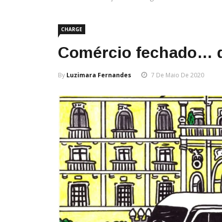
CHARGE
Comércio fechado… d
By
Luzimara Fernandes
7 De Maio De 2020