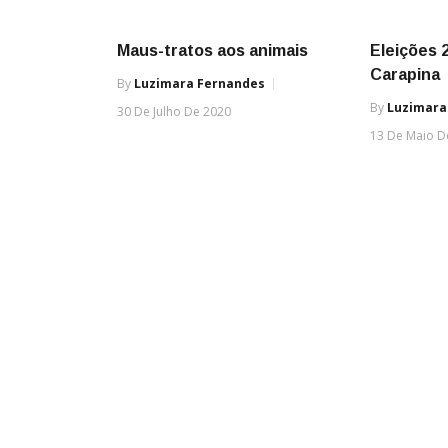
Maus-tratos aos animais
Eleições 
Carapina
By
Luzimara Fernandes
By
Luzimara
30 De Julho De 2020
13 De Maio D