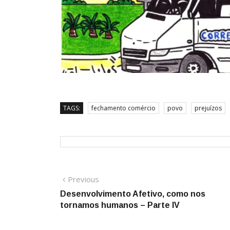
TAGS:
fechamento comércio
povo
prejuízos
Navegação
Previous
Previous
post:
Desenvolvimento Afetivo, como nos
de
tornamos humanos – Parte IV
Post