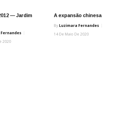
2012 — Jardim
A expansão chinesa
By
Luzimara Fernandes
 Fernandes
14 De Maio De 2020
e 2020