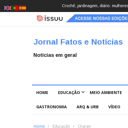
scobrindo hobbies para desacelerar
Brasil registra 84,2 mil desaparec
Pública
Jornal Fatos e Notícias
Notícias em geral
HOME
EDUCAÇÃO
MEIO AMBIENTE
GASTRONOMIA
ARQ & URB
VÍDEO
Home
Educação
Charge