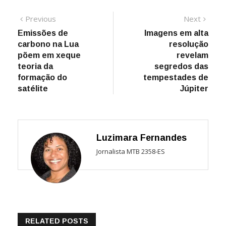
Navegação
Previous
Next
Previous
Next
post:
post:
Emissões de
Imagens em alta
de
carbono na Lua
resolução
Post
põem em xeque
revelam
teoria da
segredos das
formação do
tempestades de
satélite
Júpiter
Luzimara Fernandes
Jornalista MTB 2358-ES
RELATED POSTS