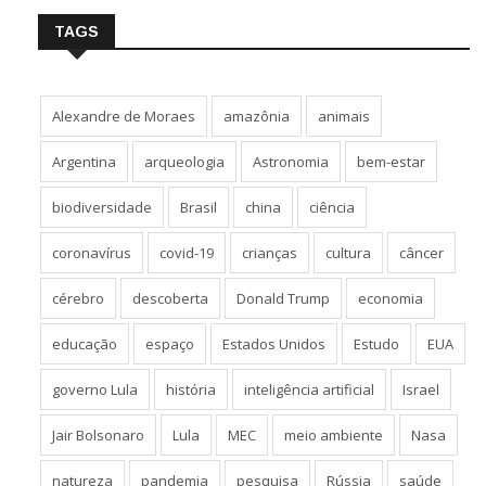
TAGS
Alexandre de Moraes
amazônia
animais
Argentina
arqueologia
Astronomia
bem-estar
biodiversidade
Brasil
china
ciência
coronavírus
covid-19
crianças
cultura
câncer
cérebro
descoberta
Donald Trump
economia
educação
espaço
Estados Unidos
Estudo
EUA
governo Lula
história
inteligência artificial
Israel
Jair Bolsonaro
Lula
MEC
meio ambiente
Nasa
natureza
pandemia
pesquisa
Rússia
saúde