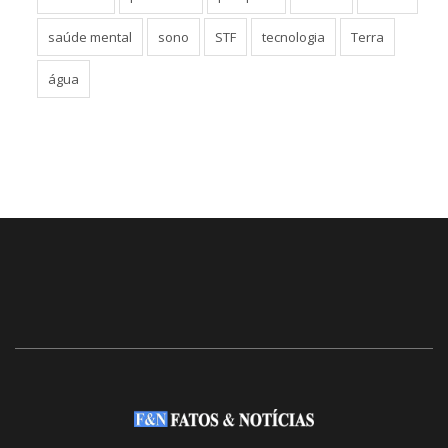
saúde mental
sono
STF
tecnologia
Terra
água