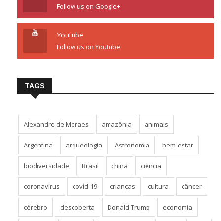
Follow us on Google+
Youtube
Follow us on Youtube
TAGS
Alexandre de Moraes
amazônia
animais
Argentina
arqueologia
Astronomia
bem-estar
biodiversidade
Brasil
china
ciência
coronavírus
covid-19
crianças
cultura
câncer
cérebro
descoberta
Donald Trump
economia