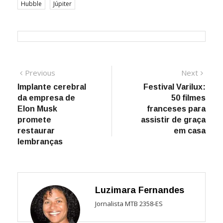
Hubble
Júpiter
Navegação
Previous
Next
Previous
Next
post:
post:
Implante cerebral
Festival Varilux:
de
da empresa de
50 filmes
Post
Elon Musk
franceses para
promete
assistir de graça
restaurar
em casa
lembranças
Luzimara Fernandes
Jornalista MTB 2358-ES