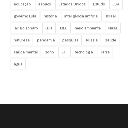
educação
espaço
Estados Unidos
Estudo
EUA
governo Lula
história
inteligência artificial
Israel
Jair Bolsonaro
Lula
MEC
meio ambiente
Nasa
natureza
pandemia
pesquisa
Rússia
saúde
saúde mental
sono
STF
tecnologia
Terra
água