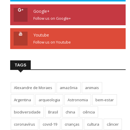
Google+
Follow us on Google+
Youtube
Follow us on Youtube
TAGS
Alexandre de Moraes
amazônia
animais
Argentina
arqueologia
Astronomia
bem-estar
biodiversidade
Brasil
china
ciência
coronavírus
covid-19
crianças
cultura
câncer