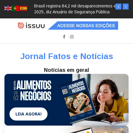
Brasil registra 84,2 mil desaparecimentos em
2025, diz Anuário de Segurança Pública
Jornal Fatos e Notícias
Notícias em geral
LEIA AGORA!