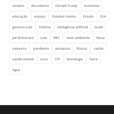
cérebro
descoberta
Donald Trump
economia
educação
espaço
Estados Unidos
Estudo
EUA
governo Lula
história
inteligência artificial
Israel
Jair Bolsonaro
Lula
MEC
meio ambiente
Nasa
natureza
pandemia
pesquisa
Rússia
saúde
saúde mental
sono
STF
tecnologia
Terra
água