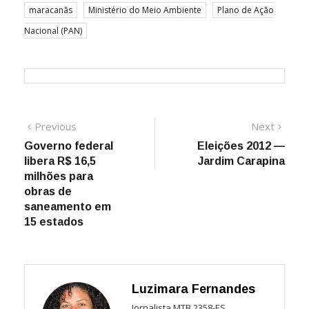
maracanãs
Ministério do Meio Ambiente
Plano de Ação
Nacional (PAN)
Navegação
Previous
Next
Previous
Next
post:
post:
Governo federal
Eleições 2012 —
de
libera R$ 16,5
Jardim Carapina
Post
milhões para
obras de
saneamento em
15 estados
Luzimara Fernandes
Jornalista MTB 2358-ES