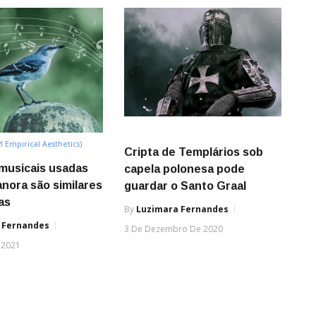
I Empirical Aesthetics)
Cripta de Templários sob
musicais usadas
capela polonesa pode
anora são similares
guardar o Santo Graal
as
By
Luzimara Fernandes
 Fernandes
3 De Dezembro De 2020
 2021