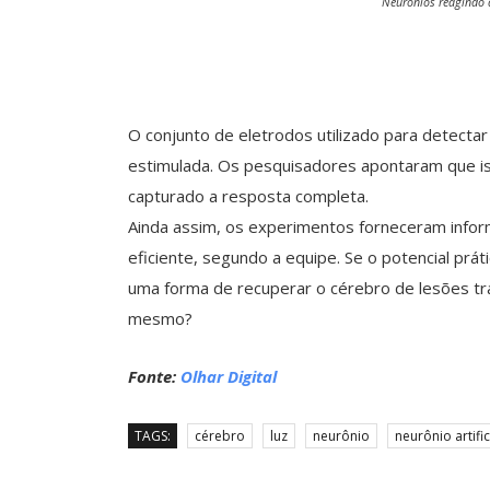
Neurônios reagindo à
O conjunto de eletrodos utilizado para detectar
estimulada. Os pesquisadores apontaram que i
capturado a resposta completa.
Ainda assim, os experimentos forneceram info
eficiente, segundo a equipe. Se o potencial prát
uma forma de recuperar o cérebro de lesões tr
mesmo?
Fonte:
Olhar Digital
TAGS:
cérebro
luz
neurônio
neurônio artific