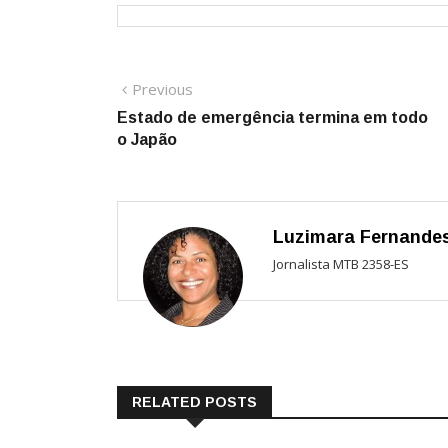
Navegação
Previous
Previous
post:
Estado de emergência termina em todo
de
o Japão
Post
Luzimara Fernande
Jornalista MTB 2358-ES
RELATED POSTS