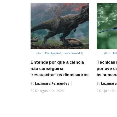
(Foto: Divulgação/Jurassic World 2)
(Foto: MP
Entenda por que a ciência
Técnicas 
não conseguiria
por ave c
‘ressuscitar’ os dinossauros
às human
By
Luzimara Fernandes
By
Luzimara
30 De Agosto De 2023
2 De Julho De