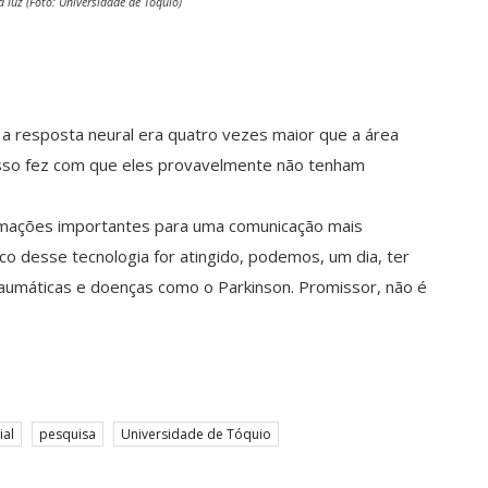
 luz (Foto: Universidade de Tóquio)
 a resposta neural era quatro vezes maior que a área
sso fez com que eles provavelmente não tenham
rmações importantes para uma comunicação mais
ico desse tecnologia for atingido, podemos, um dia, ter
aumáticas e doenças como o Parkinson. Promissor, não é
ial
pesquisa
Universidade de Tóquio