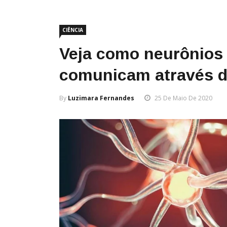
CIÊNCIA
Veja como neurônios a
comunicam através d
By
Luzimara Fernandes
25 De Maio De 2020