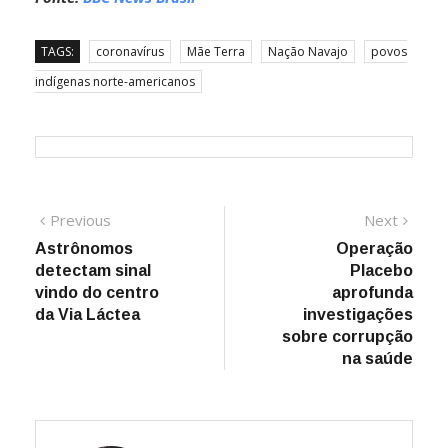
TAGS:
coronavírus
Mãe Terra
Nação Navajo
povos
indígenas norte-americanos
Navegação
Previous
Next
Previous
Next
post:
post:
Astrônomos
Operação
de
detectam sinal
Placebo
Post
vindo do centro
aprofunda
da Via Láctea
investigações
sobre corrupção
na saúde