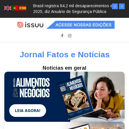
Brasil registra 84,2 mil desaparecimentos em
2025, diz Anuário de Segurança Pública
Jornal Fatos e Notícias
Notícias em geral
LEIA AGORA!