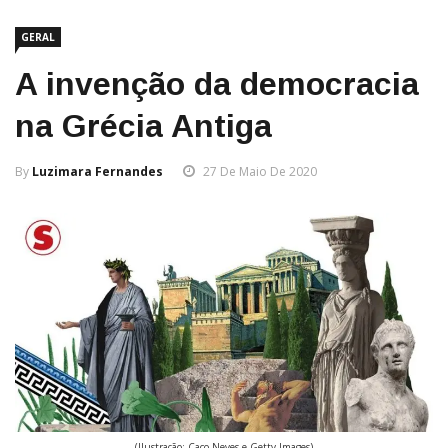
GERAL
A invenção da democracia
na Grécia Antiga
By
Luzimara Fernandes
27 De Maio De 2020
(Ilustração: Caco Neves e Getty Images)