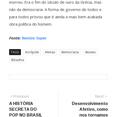
morreu. Era o fim do século de ouro da Grécia, mas
não da democracia. A forma de governo de todos e
para todos provou que é ainda a mais bem acabada
obra política do homem.
Fonte:
Revista Super
TAGS:
Acrópole
Atenas
democracia
deuses
filósofos
Navegação
Previous
Next
Previous
Next
post:
post:
A HISTÓRIA
Desenvolvimento
de
SECRETA DO
Afetivo, como
Post
POP NO BRASIL
nos tornamos