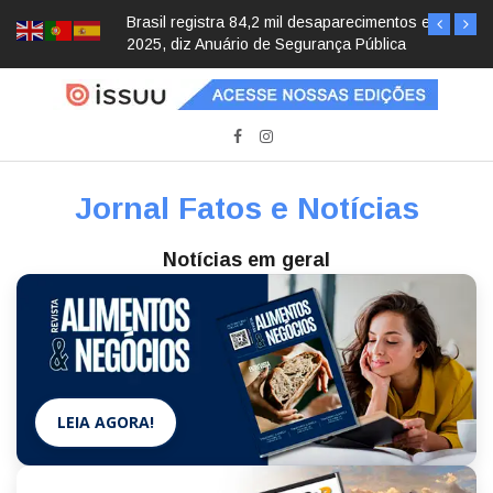
Brasil registra 84,2 mil desaparecimentos em
2025, diz Anuário de Segurança Pública
Jornal Fatos e Notícias
Notícias em geral
LEIA AGORA!