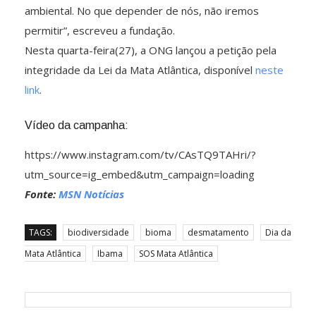
ambiental. No que depender de nós, não iremos
permitir”, escreveu a fundação.
Nesta quarta-feira(27), a ONG lançou a petição pela
integridade da Lei da Mata Atlântica, disponível
neste
link
.
Vídeo da campanha:
https://www.instagram.com/tv/CAsTQ9TAHri/?
utm_source=ig_embed&utm_campaign=loading
Fonte:
MSN Notícias
TAGS:
biodiversidade
bioma
desmatamento
Dia da
Mata Atlântica
Ibama
SOS Mata Atlântica