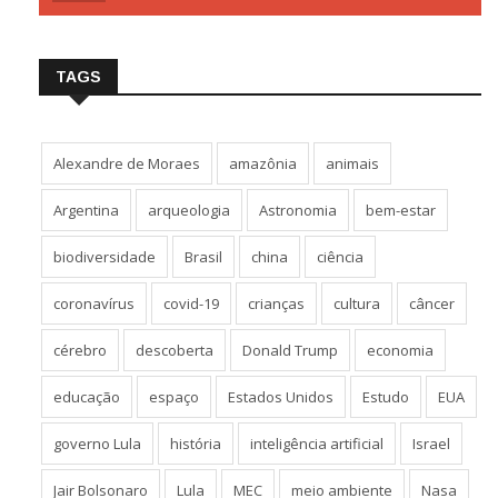
TAGS
Alexandre de Moraes
amazônia
animais
Argentina
arqueologia
Astronomia
bem-estar
biodiversidade
Brasil
china
ciência
coronavírus
covid-19
crianças
cultura
câncer
cérebro
descoberta
Donald Trump
economia
educação
espaço
Estados Unidos
Estudo
EUA
governo Lula
história
inteligência artificial
Israel
Jair Bolsonaro
Lula
MEC
meio ambiente
Nasa