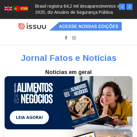
Brasil registra 84,2 mil desaparecimentos em
2025, diz Anuário de Segurança Pública
Jornal Fatos e Notícias
Notícias em geral
LEIA AGORA!