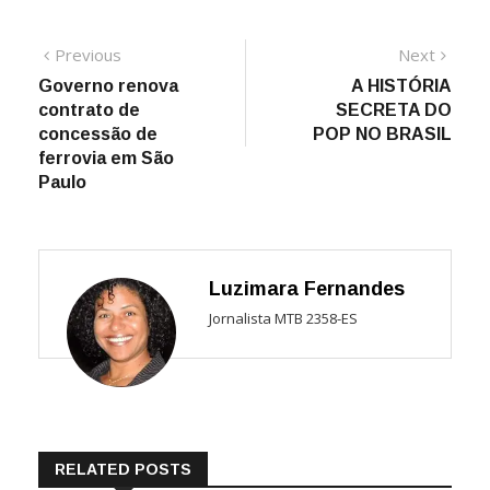
Navegação
Previous
Next
Previous
Next
post:
post:
Governo renova
A HISTÓRIA
de
contrato de
SECRETA DO
Post
concessão de
POP NO BRASIL
ferrovia em São
Paulo
Luzimara Fernandes
Jornalista MTB 2358-ES
RELATED POSTS