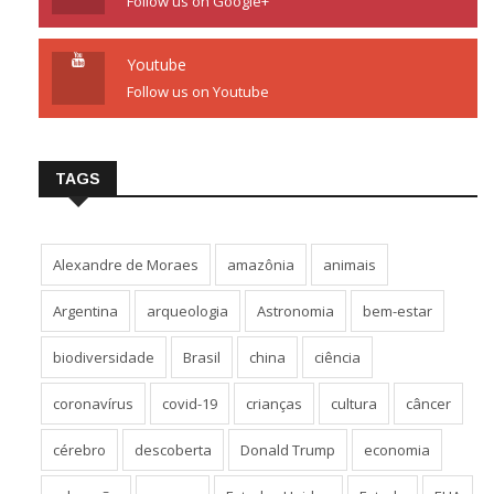
Follow us on Google+
Youtube
Follow us on Youtube
TAGS
Alexandre de Moraes
amazônia
animais
Argentina
arqueologia
Astronomia
bem-estar
biodiversidade
Brasil
china
ciência
coronavírus
covid-19
crianças
cultura
câncer
cérebro
descoberta
Donald Trump
economia