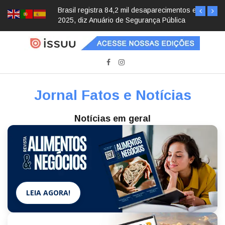
Brasil registra 84,2 mil desaparecimentos em
2025, diz Anuário de Segurança Pública
Jornal Fatos e Notícias
Notícias em geral
LEIA AGORA!