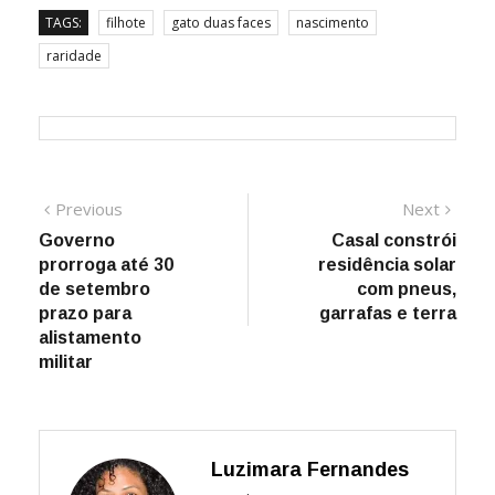
TAGS:
filhote
gato duas faces
nascimento
raridade
Navegação
Previous
Next
Previous
Next
post:
post:
Governo
Casal constrói
de
prorroga até 30
residência solar
Post
de setembro
com pneus,
prazo para
garrafas e terra
alistamento
militar
Luzimara Fernandes