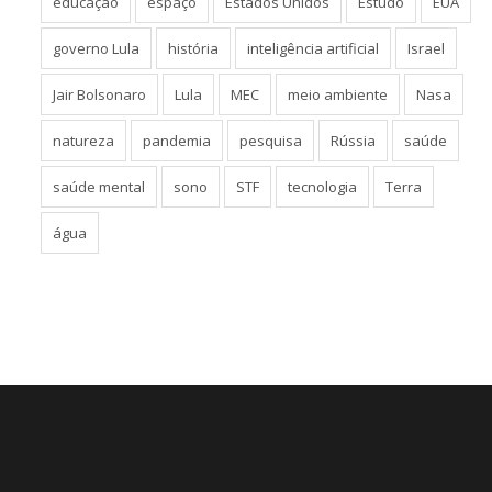
educação
espaço
Estados Unidos
Estudo
EUA
governo Lula
história
inteligência artificial
Israel
Jair Bolsonaro
Lula
MEC
meio ambiente
Nasa
natureza
pandemia
pesquisa
Rússia
saúde
saúde mental
sono
STF
tecnologia
Terra
água