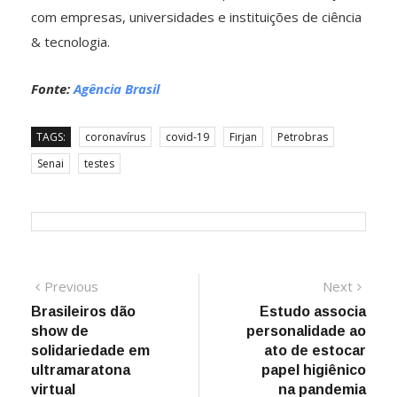
com empresas, universidades e instituições de ciência
& tecnologia.
Fonte:
Agência Brasil
TAGS:
coronavírus
covid-19
Firjan
Petrobras
Senai
testes
Navegação
Previous
Next
Previous
Next
post:
post:
Brasileiros dão
Estudo associa
de
show de
personalidade ao
Post
solidariedade em
ato de estocar
ultramaratona
papel higiênico
virtual
na pandemia