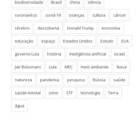
biodiversidade
Brasil
china
ciência
coronavírus
covid-19
crianças
cultura
câncer
cérebro
descoberta
Donald Trump
economia
educação
espaço
Estados Unidos
Estudo
EUA
governo Lula
história
inteligência artificial
Israel
Jair Bolsonaro
Lula
MEC
meio ambiente
Nasa
natureza
pandemia
pesquisa
Rússia
saúde
saúde mental
sono
STF
tecnologia
Terra
água