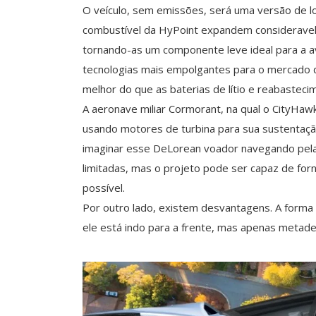
O veículo, sem emissões, será uma versão de lo
combustível da HyPoint expandem consideravelme
tornando-as um componente leve ideal para a a
tecnologias mais empolgantes para o mercado d
melhor do que as baterias de lítio e reabasteci
A aeronave miliar Cormorant, na qual o CityHa
usando motores de turbina para sua sustentação.
imaginar esse DeLorean voador navegando pela 
limitadas, mas o projeto pode ser capaz de for
possível.
Por outro lado, existem desvantagens. A form
ele está indo para a frente, mas apenas metade 