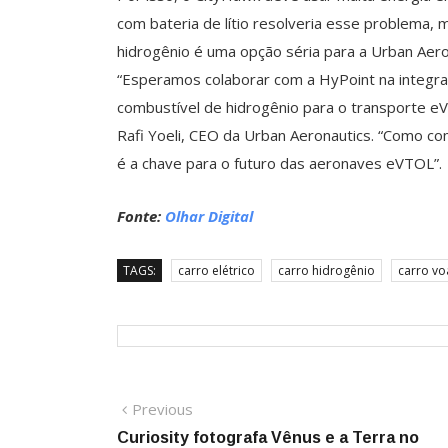
com bateria de lítio resolveria esse problema
hidrogênio é uma opção séria para a Urban Aero
“Esperamos colaborar com a HyPoint na integra
combustível de hidrogênio para o transporte e
Rafi Yoeli, CEO da Urban Aeronautics. “Como co
é a chave para o futuro das aeronaves eVTOL”.
Fonte:
Olhar Digital
TAGS:
carro elétrico
carro hidrogênio
carro v
Navegação
Previous
Previous
post:
Curiosity fotografa Vênus e a Terra no
de