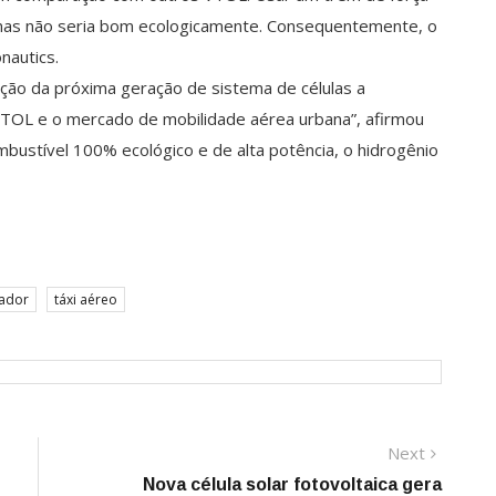
, mas não seria bom ecologicamente. Consequentemente, o
nautics.
ção da próxima geração de sistema de células a
VTOL e o mercado de mobilidade aérea urbana”, afirmou
mbustível 100% ecológico e de alta potência, o hidrogênio
oador
táxi aéreo
Next
Next
post:
Nova célula solar fotovoltaica gera