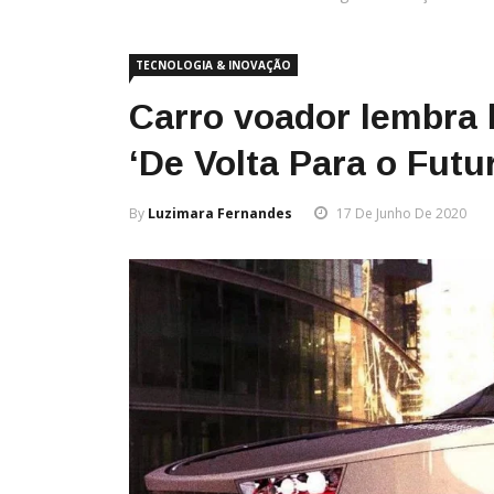
TECNOLOGIA & INOVAÇÃO
Carro voador lembra 
‘De Volta Para o Futu
By
Luzimara Fernandes
17 De Junho De 2020