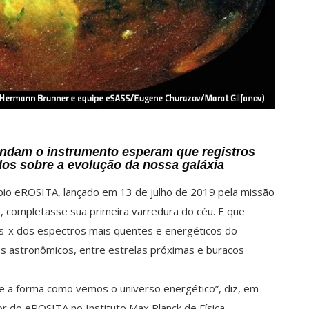
andam o instrumento esperam que registros
udos sobre a evolução da nossa galáxia
pio eROSITA, lançado em 13 de julho de 2019 pela missão
completasse sua primeira varredura do céu. E que
os-x dos espectros mais quentes e energéticos do
s astronômicos, entre estrelas próximas e buracos
 a forma como vemos o universo energético”, diz, em
or do eROSITA no Instituto Max Planck de Física