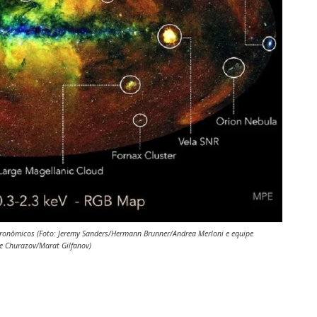
tronômicos (Foto: Jeremy Sanders/Hermann Brunner/Andrea Merloni e equipe
e Churazov/Marat Gilfanov)