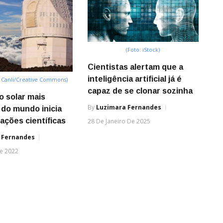
(Foto: iStock)
Cientistas alertam que a
inteligência artificial já é
 Canli/Creative Commons)
capaz de se clonar sozinha
o solar mais
By
Luzimara Fernandes
do mundo inicia
ações científicas
28 De Janeiro De 2025
 Fernandes
e 2022