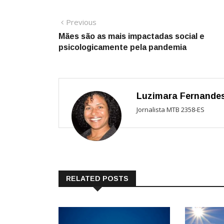
Navegação
Previous
Previous
post:
Mães são as mais impactadas social e
de
psicologicamente pela pandemia
Post
Luzimara Fernande
Jornalista MTB 2358-ES
RELATED POSTS