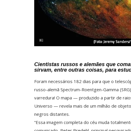
Cientistas russos e alemães que com
sirvam, entre outras coisas, para est
Foram necessários 182 dias para que o telescó
russo-alemã Spectrum-Roentgen-Gamma (SRG), 
varredura! O mapa — produzido a partir de rai
Universo — revela mais de um milhão de objeto
negros distantes.
“Essa imagem completa do céu muda totalmente
comunicado, Peter Predehl, principal pesquisad