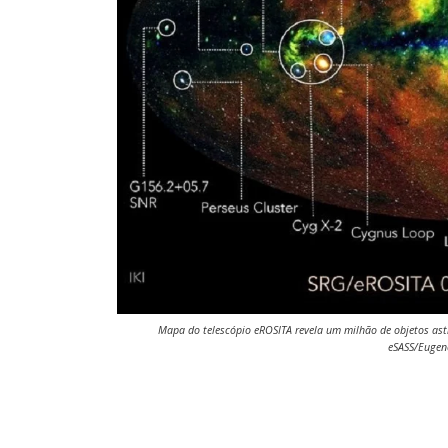
Mapa do telescópio eROSITA revela um milhão de objetos as
eSASS/Eugen