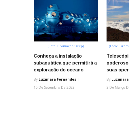
(Foto: Divulgação/Deep)
(Foto: Ekrem
Conheça a instalação
Telescópi
subaquática que permitirá a
poderoso 
exploração do oceano
suas oper
By
Luzimara Fernandes
By
Luzimara
15 De Setembro De 2023
3 De Março D