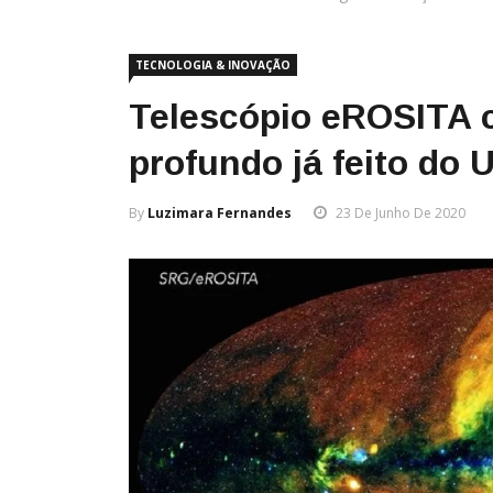
TECNOLOGIA & INOVAÇÃO
Telescópio eROSITA c
profundo já feito do 
By
Luzimara Fernandes
23 De Junho De 2020