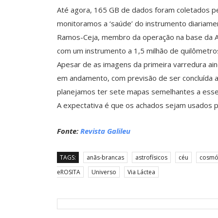
Até agora, 165 GB de dados foram coletados p
monitoramos a ‘saúde’ do instrumento diariame
Ramos-Ceja, membro da operação na base da Al
com um instrumento a 1,5 milhão de quilômetros
Apesar de as imagens da primeira varredura a
em andamento, com previsão de ser concluída a
planejamos ter sete mapas semelhantes a esse”,
A expectativa é que os achados sejam usados p
Fonte:
Revista Galileu
TAGS:
anãs-brancas
astrofísicos
céu
cosmó
eROSITA
Universo
Via Láctea