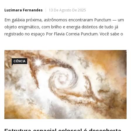
Luzimara Fernandes
13 De Agosto De 2025
Em galáxia próxima, astrônomos encontraram Punctum — um
objeto enigmático, com brilho e energia distintos de tudo já
registrado no espaço Por Flavia Correia Punctum. Você sabe o
que é isso? Bem, ninguém sabe. Nem mesmo os
astrônomos que encontraram esse objeto misterioso em
uma galáxia próxima. Visível apenas em comprimentos de onda
de rádio milimétricos, ele […]
CIÊNCIA
Estrutura espacial colossal é descoberta