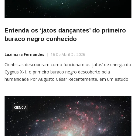
Entenda os ‘jatos dançantes’ do primeiro
buraco negro conhecido
Luzimara Fernandes
16 De Abril De 2026
Cientistas descobriram como funcionam os ‘jatos’ de energia do
Cygnus X-1, o primeiro buraco negro descoberto pela
humanidade Por Augusto César Recentemente, em um estudo
lançado pela Nature Astronomy, cientistas descobriram a força
e potência dos “jatos dançantes” emitidos pelo Cygnus X-1, o
primeiro buraco negro descoberto pelos humanos. Após 60
anos da sua primeira
CIÊNCIA