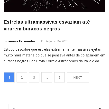
Estrelas ultramassivas esvaziam até
virarem buracos negros
Luzimara Fernandes
11 De Julho De 2025
Estudo descobre que estrelas extremamente massivas ejetam
muito mais matéria do que se pensava antes de colapsarem em
buracos negros Por Flavia Correia Astrônomos da Itália e da
Bélgica descobriram algo que pode mudar a forma como a
ciência entendia a formação de buracos negros através do
1
2
3
…
5
NEXT
colapso de estrelas extremamente massivas. Eles descrevem a
pesquisa em um […]