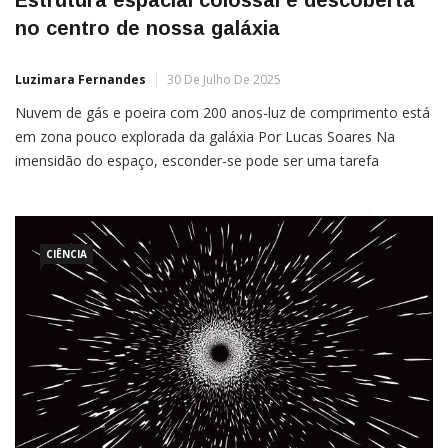
no centro de nossa galáxia
Luzimara Fernandes
30 De Julho De 2025
Nuvem de gás e poeira com 200 anos-luz de comprimento está
em zona pouco explorada da galáxia Por Lucas Soares Na
imensidão do espaço, esconder-se pode ser uma tarefa
bastante fácil, mesmo que você seja uma estrutura colossal
com 200 anos-luz de comprimento. Essa é a realidade de uma
imensa nuvem de gás e poeira […]
CIÊNCIA