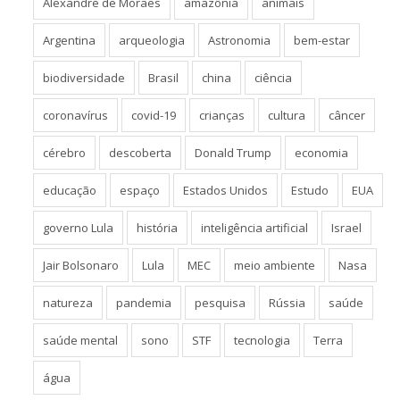
Alexandre de Moraes
amazônia
animais
Argentina
arqueologia
Astronomia
bem-estar
biodiversidade
Brasil
china
ciência
coronavírus
covid-19
crianças
cultura
câncer
cérebro
descoberta
Donald Trump
economia
educação
espaço
Estados Unidos
Estudo
EUA
governo Lula
história
inteligência artificial
Israel
Jair Bolsonaro
Lula
MEC
meio ambiente
Nasa
natureza
pandemia
pesquisa
Rússia
saúde
saúde mental
sono
STF
tecnologia
Terra
água