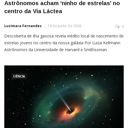
Astrônomos acham ‘ninho de estrelas’ no
centro da Via Láctea
Luzimara Fernandes
19 De Junho De 2026
0
Descoberta de ilha gasosa revela inédito local de nascimento de
estrelas jovens no centro da nossa galáxia Por Luiza Kellmann
Astrônomos da Universidade de Harvard e Smithsonian
identificaram uma ilha de gás na região central da Via
Láctea que apresenta condições ideais para o surgimento de
novas estrelas. A descoberta foi anunciada durante a 248ª
reunião da Associação
CIÊNCIA