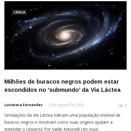
CIÊNCIA
Milhões de buracos negros podem estar
escondidos no ‘submundo’ da Via Láctea
Luzimara Fernandes
3 De Agosto De 2026
0
Simulações da Via Láctea indicam uma população invisível de
buracos negros e mostram como suas origens ajudam a
entender o Universo Por Valdir Antonelli Um novo