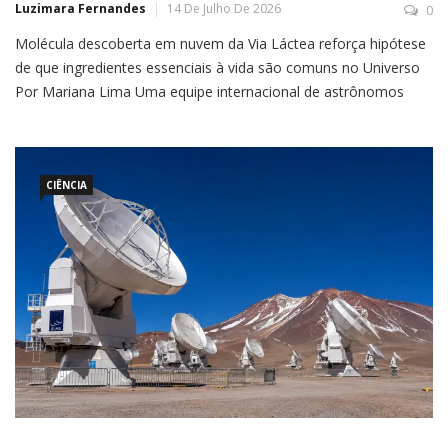
Luzimara Fernandes
14 De Julho De 2026
0
Molécula descoberta em nuvem da Via Láctea reforça hipótese
de que ingredientes essenciais à vida são comuns no Universo
Por Mariana Lima Uma equipe internacional de astrônomos
realizou uma descoberta inédita ao identificar, pela primeira vez,
um açúcar verdadeiro fora do Sistema Solar. A molécula
chamada eritrulose foi encontrada em uma grande nuvem de
gás […]
CIÊNCIA