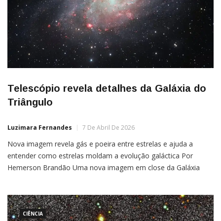
Telescópio revela detalhes da Galáxia do
Triângulo
Luzimara Fernandes
7 De Abril De 2026
Nova imagem revela gás e poeira entre estrelas e ajuda a
entender como estrelas moldam a evolução galáctica Por
Hemerson Brandão Uma nova imagem em close da Galáxia
Triângulo, também chamada de Messier 33, revelou com
riqueza de detalhes o gás e a poeira espalhados entre suas
estrelas. O registro, feito com o Very Large […]
CIÊNCIA