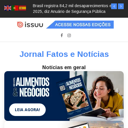
Brasil registra 84,2 mil desaparecimentos em
2025, diz Anuário de Segurança Pública
Jornal Fatos e Notícias
Notícias em geral
LEIA AGORA!