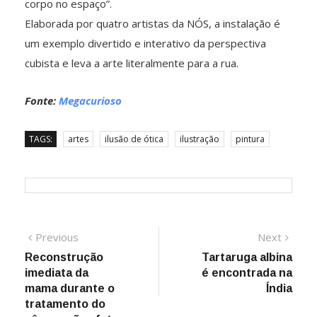
corpo no espaço”.
Elaborada por quatro artistas da NÓS, a instalação é
um exemplo divertido e interativo da perspectiva
cubista e leva a arte literalmente para a rua.
Fonte:
Megacurioso
TAGS:
artes
ilusão de ótica
ilustração
pintura
Navegação
Previous
Next
Previous
Next
post:
post:
Reconstrução
Tartaruga albina
de
imediata da
é encontrada na
Post
mama durante o
Índia
tratamento do