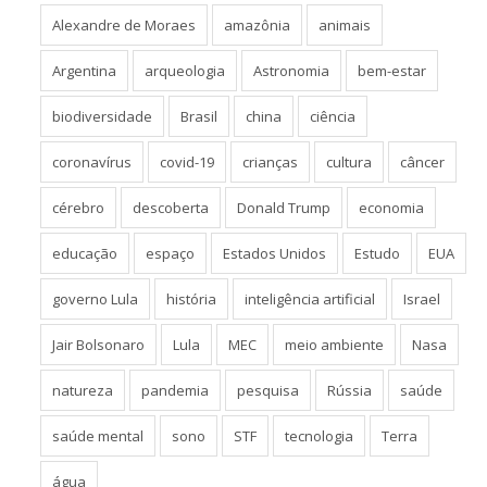
Alexandre de Moraes
amazônia
animais
Argentina
arqueologia
Astronomia
bem-estar
biodiversidade
Brasil
china
ciência
coronavírus
covid-19
crianças
cultura
câncer
cérebro
descoberta
Donald Trump
economia
educação
espaço
Estados Unidos
Estudo
EUA
governo Lula
história
inteligência artificial
Israel
Jair Bolsonaro
Lula
MEC
meio ambiente
Nasa
natureza
pandemia
pesquisa
Rússia
saúde
saúde mental
sono
STF
tecnologia
Terra
água