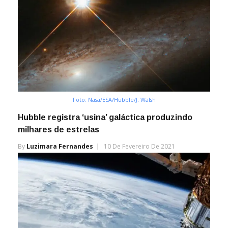
Foto: Nasa/ESA/Hubble/J. Walsh
Hubble registra ‘usina’ galáctica produzindo
milhares de estrelas
By
Luzimara Fernandes
10 De Fevereiro De 2021