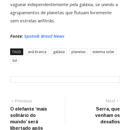
vaguear independentemente pela galáxia, se unindo a
agrupamentos de planetas que flutuam livremente
sem estrelas anfitriãs.
Fonte:
Sputnik Brasil News
TAGS:
anã branca
galáxia
planetas
sistema solar
Sol
Navegação
Previous
Next
Previous
Next
post:
post:
O elefante ‘mais
Serra, que
de
solitário do
venham os
Post
mundo’ será
desafios
libertado após