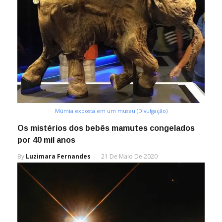
Múmia exposta em um museu (Divulgação)
Os mistérios dos bebês mamutes congelados
por 40 mil anos
By
Luzimara Fernandes
21 De Maio De 2020