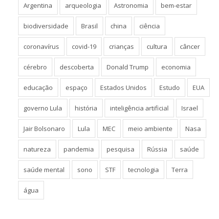
Argentina
arqueologia
Astronomia
bem-estar
biodiversidade
Brasil
china
ciência
coronavírus
covid-19
crianças
cultura
câncer
cérebro
descoberta
Donald Trump
economia
educação
espaço
Estados Unidos
Estudo
EUA
governo Lula
história
inteligência artificial
Israel
Jair Bolsonaro
Lula
MEC
meio ambiente
Nasa
natureza
pandemia
pesquisa
Rússia
saúde
saúde mental
sono
STF
tecnologia
Terra
água