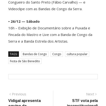
Congueiro do Santo Preto (Fábio Carvalho) — e
Videoclipe com as Bandas de Congo da Serra.
• 26/12 — Sábado
16h – Exibição de Documentário sobre a Puxada e
Fincada do Mastro e Live com a Banda de Congo da
Serra e a Banda Estrela dos Artistas.
TAGS:
Bandas de Congo
Congo
cultura popular
Festa de São Benedito
Navegação
Previous
Next
Previous
Next
post:
post:
Vidigal apresenta
STF vota pela
de
equipe de
inconstitucionali