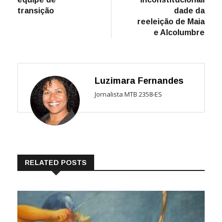
Post
transição
dade da
reeleição de Maia
e Alcolumbre
Luzimara Fernandes
Jornalista MTB 2358-ES
RELATED POSTS