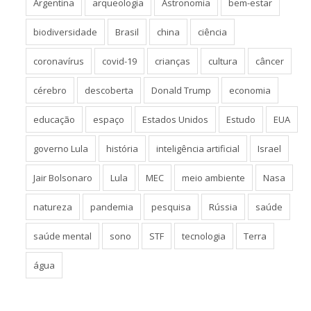
Argentina
arqueologia
Astronomia
bem-estar
biodiversidade
Brasil
china
ciência
coronavírus
covid-19
crianças
cultura
câncer
cérebro
descoberta
Donald Trump
economia
educação
espaço
Estados Unidos
Estudo
EUA
governo Lula
história
inteligência artificial
Israel
Jair Bolsonaro
Lula
MEC
meio ambiente
Nasa
natureza
pandemia
pesquisa
Rússia
saúde
saúde mental
sono
STF
tecnologia
Terra
água