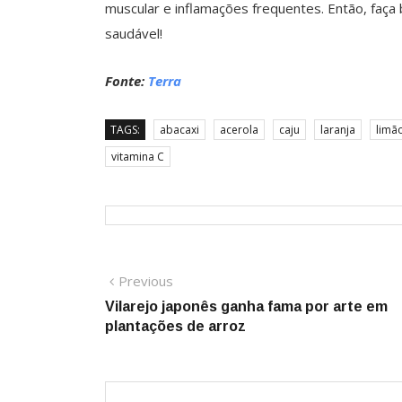
muscular e inflamações frequentes. Então, faça
saudável!
Fonte:
Terra
TAGS:
abacaxi
acerola
caju
laranja
limã
vitamina C
Navegação
Previous
Previous
post:
Vilarejo japonês ganha fama por arte em
de
plantações de arroz
Post