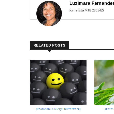
Luzimara Fernande
Jornalista MTB 2358-ES
RELATED POSTS
(Photobank Gallery/Shutterstock)
(Foto: