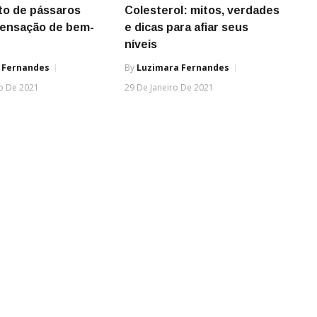
to de pássaros
Colesterol: mitos, verdades
sensação de bem-
e dicas para afiar seus
níveis
 Fernandes
By
Luzimara Fernandes
ro De 2021
29 De Janeiro De 2021