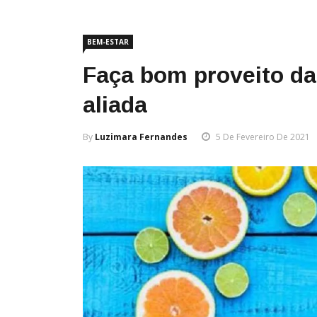
BEM-ESTAR
Faça bom proveito da
aliada
By
Luzimara Fernandes
5 De Fevereiro De 2021