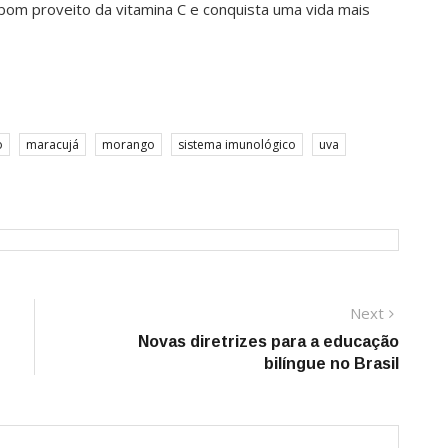
 bom proveito da vitamina C e conquista uma vida mais
o
maracujá
morango
sistema imunológico
uva
Next
Next
post:
Novas diretrizes para a educação
bilíngue no Brasil