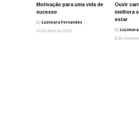
Motivação para uma vida de
Ouvir can
sucesso
melhora 
estar
By
Luzimara Fernandes
By
Luzimara
30 De Abril De 2020
8 De Feverei