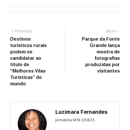
Navegação
Previous
Next
Previous
Next
post:
post:
Destinos
Parque da Fonte
de
turísticos rurais
Grande lança
Post
podem se
mostra de
candidatar ao
fotografias
título de
produzidas por
“Melhores Vilas
visitantes
Turísticas” do
mundo
Luzimara Fernandes
Jornalista MTB 2358-ES