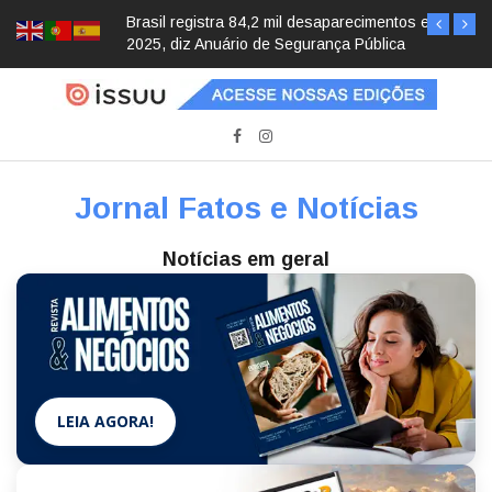
Brasil registra 84,2 mil desaparecimentos em
2025, diz Anuário de Segurança Pública
Jornal Fatos e Notícias
Notícias em geral
LEIA AGORA!