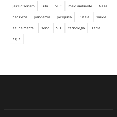
Jair Bolsonaro
Lula
MEC
meio ambiente
Nasa
natureza
pandemia
pesquisa
Rússia
saúde
saúde mental
sono
STF
tecnologia
Terra
água