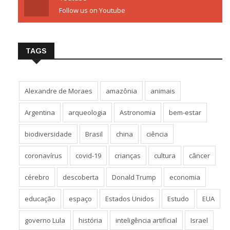
Follow us on Youtube
TAGS
Alexandre de Moraes
amazônia
animais
Argentina
arqueologia
Astronomia
bem-estar
biodiversidade
Brasil
china
ciência
coronavírus
covid-19
crianças
cultura
câncer
cérebro
descoberta
Donald Trump
economia
educação
espaço
Estados Unidos
Estudo
EUA
governo Lula
história
inteligência artificial
Israel