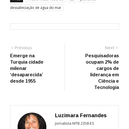
dessalinização de água do mar
Navegação
Previous
Next
Previous
Next
post:
post:
Emerge na
Pesquisadoras
de
Turquia cidade
ocupam 2% de
Post
milenar
cargos de
‘desaparecida’
liderança em
desde 1955
Ciência e
Tecnologia
Luzimara Fernandes
Jornalista MTB 2358-ES