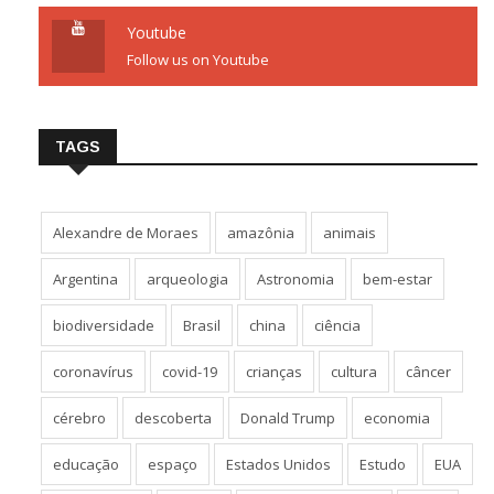
Youtube
Follow us on Youtube
TAGS
Alexandre de Moraes
amazônia
animais
Argentina
arqueologia
Astronomia
bem-estar
biodiversidade
Brasil
china
ciência
coronavírus
covid-19
crianças
cultura
câncer
cérebro
descoberta
Donald Trump
economia
educação
espaço
Estados Unidos
Estudo
EUA