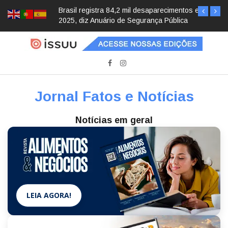
Brasil registra 84,2 mil desaparecimentos em
2025, diz Anuário de Segurança Pública
Jornal Fatos e Notícias
Notícias em geral
LEIA AGORA!