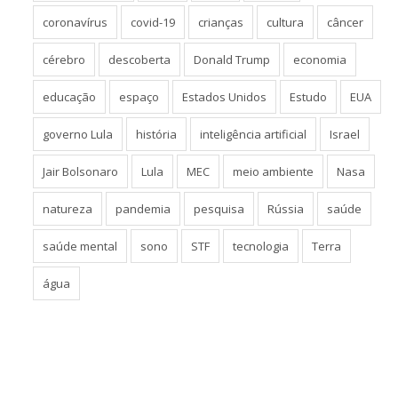
coronavírus
covid-19
crianças
cultura
câncer
cérebro
descoberta
Donald Trump
economia
educação
espaço
Estados Unidos
Estudo
EUA
governo Lula
história
inteligência artificial
Israel
Jair Bolsonaro
Lula
MEC
meio ambiente
Nasa
natureza
pandemia
pesquisa
Rússia
saúde
saúde mental
sono
STF
tecnologia
Terra
água