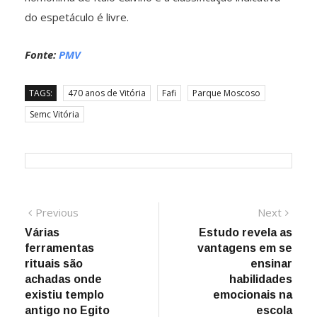
do espetáculo é livre.
Fonte:
PMV
TAGS:
470 anos de Vitória
Fafi
Parque Moscoso
Semc Vitória
Navegação
Previous
Next
Previous
Next
post:
post:
Várias
Estudo revela as
de
ferramentas
vantagens em se
Post
rituais são
ensinar
achadas onde
habilidades
existiu templo
emocionais na
antigo no Egito
escola