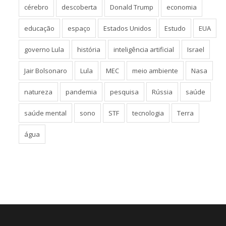
cérebro
descoberta
Donald Trump
economia
educação
espaço
Estados Unidos
Estudo
EUA
governo Lula
história
inteligência artificial
Israel
Jair Bolsonaro
Lula
MEC
meio ambiente
Nasa
natureza
pandemia
pesquisa
Rússia
saúde
saúde mental
sono
STF
tecnologia
Terra
água