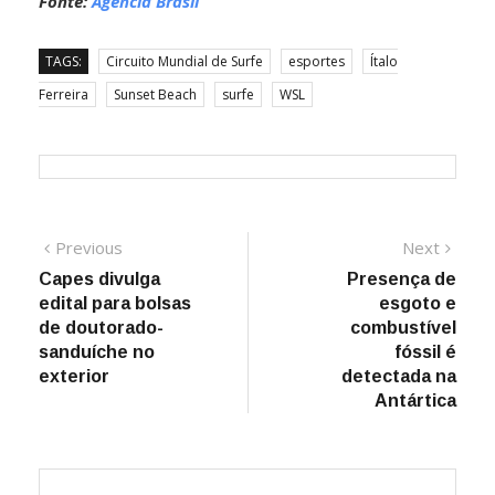
Fonte:
Agência Brasil
TAGS:
Circuito Mundial de Surfe
esportes
Ítalo
Ferreira
Sunset Beach
surfe
WSL
Navegação
Previous
Next
Previous
Next
post:
post:
Capes divulga
Presença de
de
edital para bolsas
esgoto e
Post
de doutorado-
combustível
sanduíche no
fóssil é
exterior
detectada na
Antártica