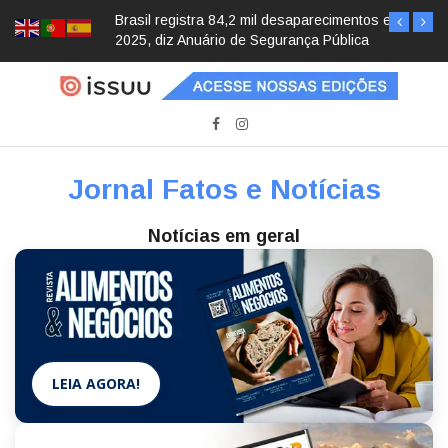
Brasil registra 84,2 mil desaparecimentos em
2025, diz Anuário de Segurança Pública
Jornal Fatos e Notícias
Notícias em geral
LEIA AGORA!