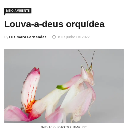
MEIO AMBIENTE
Louva-a-deus orquídea
By
Luzimara Fernandes
8 De Junho De 2022
(Foto: Frupus/Flickr/CC BY-NC 2.0)