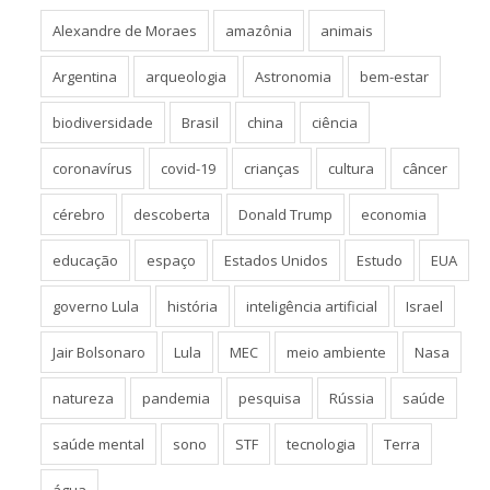
Alexandre de Moraes
amazônia
animais
Argentina
arqueologia
Astronomia
bem-estar
biodiversidade
Brasil
china
ciência
coronavírus
covid-19
crianças
cultura
câncer
cérebro
descoberta
Donald Trump
economia
educação
espaço
Estados Unidos
Estudo
EUA
governo Lula
história
inteligência artificial
Israel
Jair Bolsonaro
Lula
MEC
meio ambiente
Nasa
natureza
pandemia
pesquisa
Rússia
saúde
saúde mental
sono
STF
tecnologia
Terra
água