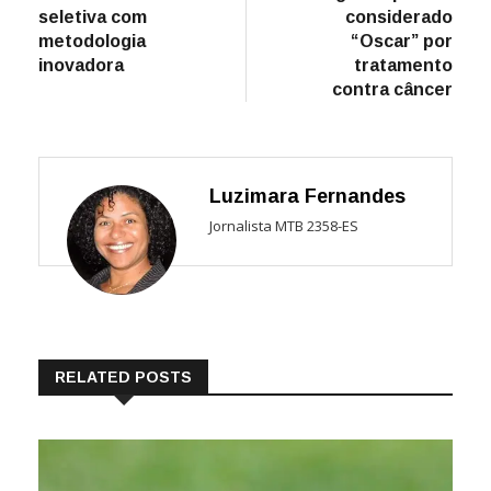
Post
seletiva com
considerado
metodologia
“Oscar” por
inovadora
tratamento
contra câncer
Luzimara Fernandes
Jornalista MTB 2358-ES
RELATED POSTS