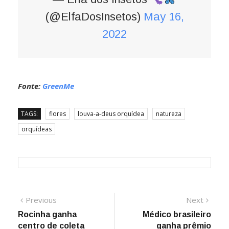
(@ElfaDosInsetos)
May 16,
2022
Fonte:
GreenMe
TAGS:
flores
louva-a-deus orquídea
natureza
orquídeas
Navegação
Previous
Next
Previous
Next
post:
post:
Rocinha ganha
Médico brasileiro
de
centro de coleta
ganha prêmio