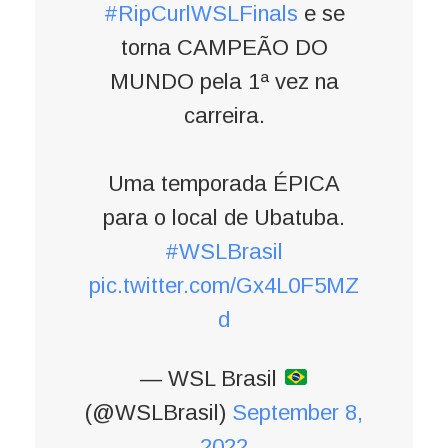
#RipCurlWSLFinals
e se
torna CAMPEÃO DO
MUNDO pela 1ª vez na
carreira.
Uma temporada ÉPICA
para o local de Ubatuba.
#WSLBrasil
pic.twitter.com/Gx4L0F5MZ
d
— WSL Brasil
(@WSLBrasil)
September 8,
2022