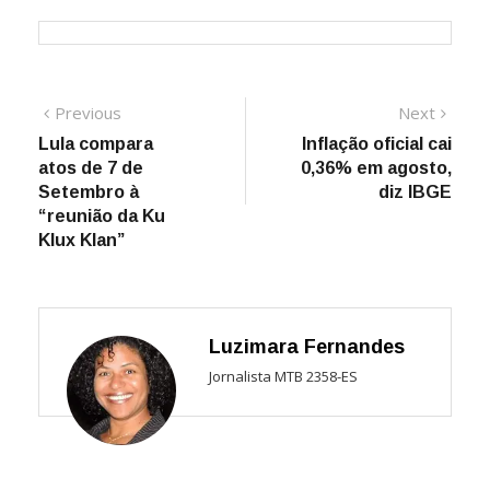
Navegação
Previous
Next
Previous
Next
post:
post:
Lula compara
Inflação oficial cai
de
atos de 7 de
0,36% em agosto,
Post
Setembro à
diz IBGE
“reunião da Ku
Klux Klan”
Luzimara Fernandes
Jornalista MTB 2358-ES