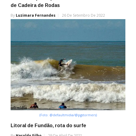
de Cadeira de Rodas
By
Luzimara Fernandes
26 De Setembro De 2022
(Foto: @defaultmidia/@pgstormers)
Litoral de Fundão, rota do surfe
By
Haroldo Filho
29 De Abril De 2021