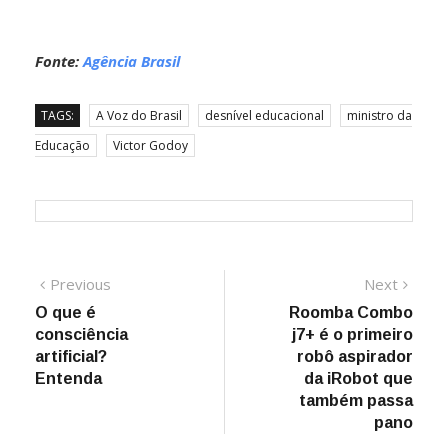
Fonte:
Agência Brasil
TAGS:
A Voz do Brasil
desnível educacional
ministro da
Educação
Victor Godoy
Navegação
Previous
Next
Previous
Next
post:
post:
O que é
Roomba Combo
de
consciência
j7+ é o primeiro
Post
artificial?
robô aspirador
Entenda
da iRobot que
também passa
pano