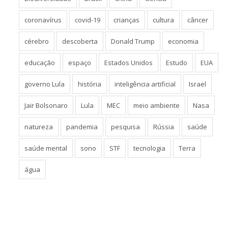
coronavírus
covid-19
crianças
cultura
câncer
cérebro
descoberta
Donald Trump
economia
educação
espaço
Estados Unidos
Estudo
EUA
governo Lula
história
inteligência artificial
Israel
Jair Bolsonaro
Lula
MEC
meio ambiente
Nasa
natureza
pandemia
pesquisa
Rússia
saúde
saúde mental
sono
STF
tecnologia
Terra
água