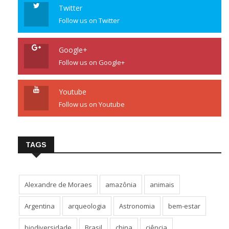
Twitter
Follow us on Twitter
Google+
Follow us on Google+
Youtube
Follow us on Youtube
TAGS
Alexandre de Moraes
amazônia
animais
Argentina
arqueologia
Astronomia
bem-estar
biodiversidade
Brasil
china
ciência