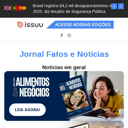
Brasil registra 84,2 mil desaparecimentos em
2025, diz Anuário de Segurança Pública
Jornal Fatos e Notícias
Notícias em geral
LEIA AGORA!