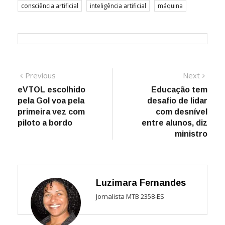
consciência artificial
inteligência artificial
máquina
Navegação
Previous
Next
Previous
Next
post:
post:
eVTOL escolhido
Educação tem
de
pela Gol voa pela
desafio de lidar
Post
primeira vez com
com desnível
piloto a bordo
entre alunos, diz
ministro
Luzimara Fernandes
Jornalista MTB 2358-ES