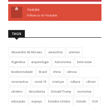
Youtube
Follow us on Youtube
TAGS
Alexandre de Moraes
amazônia
animais
Argentina
arqueologia
Astronomia
bem-estar
biodiversidade
Brasil
china
ciência
coronavírus
covid-19
crianças
cultura
câncer
cérebro
descoberta
Donald Trump
economia
educação
espaço
Estados Unidos
Estudo
EUA