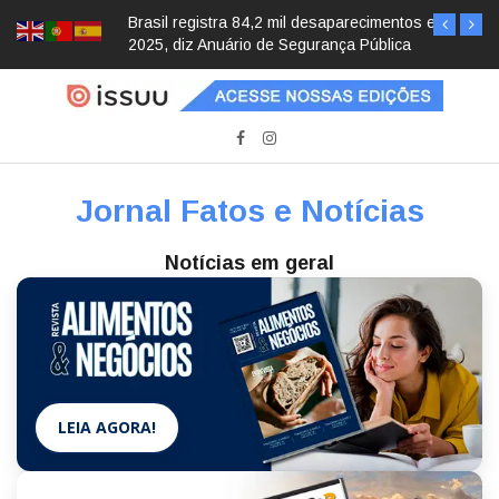
Brasil registra 84,2 mil desaparecimentos em
2025, diz Anuário de Segurança Pública
Jornal Fatos e Notícias
Notícias em geral
LEIA AGORA!