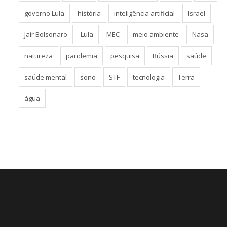
governo Lula
história
inteligência artificial
Israel
Jair Bolsonaro
Lula
MEC
meio ambiente
Nasa
natureza
pandemia
pesquisa
Rússia
saúde
saúde mental
sono
STF
tecnologia
Terra
água