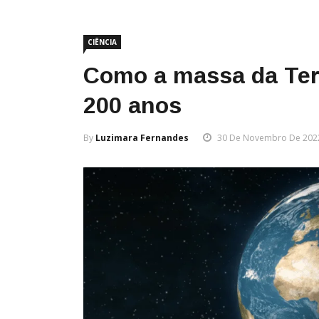
CIÊNCIA
Como a massa da Terr
200 anos
By
Luzimara Fernandes
30 De Novembro De 202