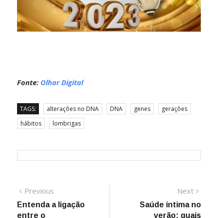
Fonte:
Olhar Digital
TAGS:
alterações no DNA
DNA
genes
gerações
hábitos
lombrigas
Navegação
Previous
Next
Previous
Next
post:
post:
Entenda a ligação
Saúde íntima no
de
entre o
verão: quais