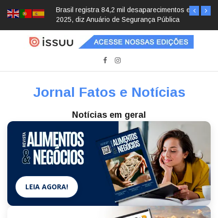
Brasil registra 84,2 mil desaparecimentos em
2025, diz Anuário de Segurança Pública
Jornal Fatos e Notícias
Notícias em geral
LEIA AGORA!