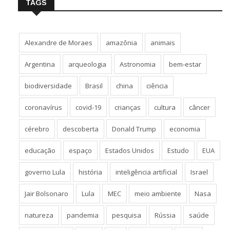
TAGS
Alexandre de Moraes
amazônia
animais
Argentina
arqueologia
Astronomia
bem-estar
biodiversidade
Brasil
china
ciência
coronavírus
covid-19
crianças
cultura
câncer
cérebro
descoberta
Donald Trump
economia
educação
espaço
Estados Unidos
Estudo
EUA
governo Lula
história
inteligência artificial
Israel
Jair Bolsonaro
Lula
MEC
meio ambiente
Nasa
natureza
pandemia
pesquisa
Rússia
saúde