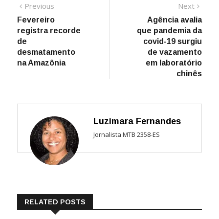
Navegação
Previous
Next
Previous
Next
post:
post:
Fevereiro
Agência avalia
de
registra recorde
que pandemia da
Post
de
covid-19 surgiu
desmatamento
de vazamento
na Amazônia
em laboratório
chinês
Luzimara Fernandes
Jornalista MTB 2358-ES
RELATED POSTS