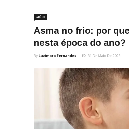
SAÚDE
Asma no frio: por qu
nesta época do ano?
By
Luzimara Fernandes
31 De Maio De 2023