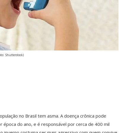
oto: Shutterstock)
opulação no Brasil tem asma. A doença crônica pode
er época do ano, e é responsável por cerca de 400 mil
e do inverno costuma ser mais agressivo com quem convive