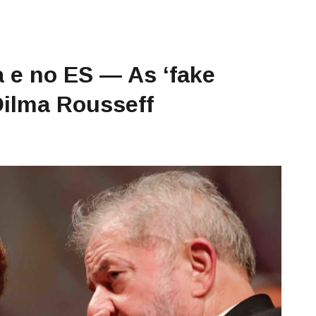
 e no ES — As ‘fake
Dilma Rousseff