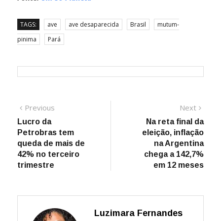
TAGS:
ave
ave desaparecida
Brasil
mutum-
pinima
Pará
Navegação
Previous
Next
Previous
Next
post:
post:
Lucro da
Na reta final da
de
Petrobras tem
eleição, inflação
Post
queda de mais de
na Argentina
42% no terceiro
chega a 142,7%
trimestre
em 12 meses
Luzimara Fernandes