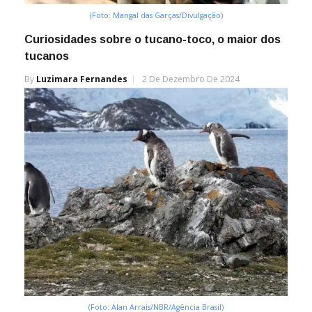
(Foto: Mangal das Garças/Divulgação)
Curiosidades sobre o tucano-toco, o maior dos
tucanos
By
Luzimara Fernandes
2 De Dezembro De 2024
(Foto: Alan Arrais/NBR/Agência Brasil)