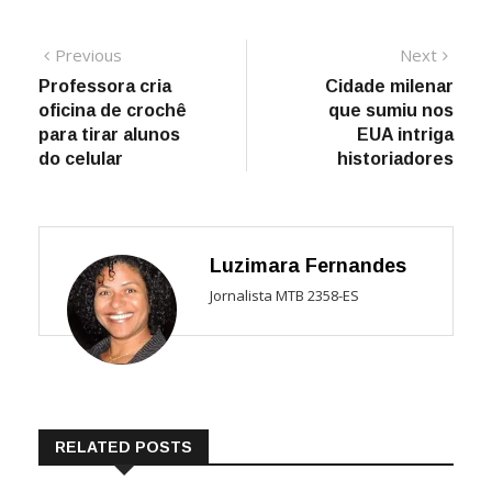
Navegação
Previous
Next
Previous
Next
post:
post:
Professora cria
Cidade milenar
de
oficina de crochê
que sumiu nos
Post
para tirar alunos
EUA intriga
do celular
historiadores
Luzimara Fernandes
Jornalista MTB 2358-ES
RELATED POSTS