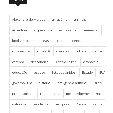
Alexandre de Moraes
amazônia
animais
Argentina
arqueologia
Astronomia
bem-estar
biodiversidade
Brasil
china
ciência
coronavírus
covid-19
crianças
cultura
câncer
cérebro
descoberta
Donald Trump
economia
educação
espaço
Estados Unidos
Estudo
EUA
governo Lula
história
inteligência artificial
Israel
Jair Bolsonaro
Lula
MEC
meio ambiente
Nasa
natureza
pandemia
pesquisa
Rússia
saúde