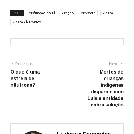
TAGS:
disfunção erétil
ereção
próstata
Viagra
viagra eletrônico
Navegação
Previous
Next
Previous
Next
post:
post:
O que é uma
Mortes de
de
estrela de
crianças
Post
nêutrons?
indígenas
disparam com
Lula e entidade
cobra solução