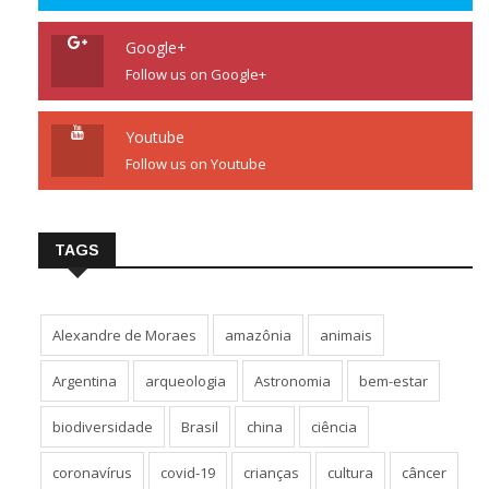
Google+
Follow us on Google+
Youtube
Follow us on Youtube
TAGS
Alexandre de Moraes
amazônia
animais
Argentina
arqueologia
Astronomia
bem-estar
biodiversidade
Brasil
china
ciência
coronavírus
covid-19
crianças
cultura
câncer