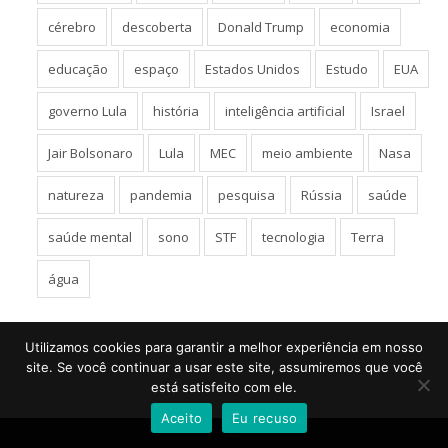
cérebro
descoberta
Donald Trump
economia
educação
espaço
Estados Unidos
Estudo
EUA
governo Lula
história
inteligência artificial
Israel
Jair Bolsonaro
Lula
MEC
meio ambiente
Nasa
natureza
pandemia
pesquisa
Rússia
saúde
saúde mental
sono
STF
tecnologia
Terra
água
Utilizamos cookies para garantir a melhor experiência em nosso
site. Se você continuar a usar este site, assumiremos que você
está satisfeito com ele.
Aceito
Eu recuso