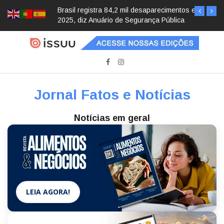
Brasil registra 84,2 mil desaparecimentos em
2025, diz Anuário de Segurança Pública
Jornal Fatos e Notícias
Notícias em geral
LEIA AGORA!