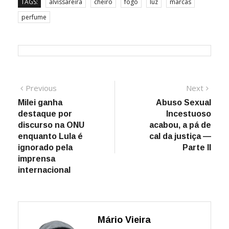
TAGS:
alvissareira
cheiro
fogo
luz
marcas
perfume
Navegação
Previous
Next
Previous
Next
post:
post:
Milei ganha
Abuso Sexual
de
destaque por
Incestuoso
Post
discurso na ONU
acabou, a pá de
enquanto Lula é
cal da justiça —
ignorado pela
Parte II
imprensa
internacional
Mário Vieira