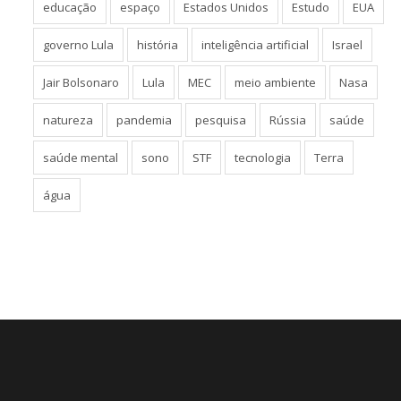
educação
espaço
Estados Unidos
Estudo
EUA
governo Lula
história
inteligência artificial
Israel
Jair Bolsonaro
Lula
MEC
meio ambiente
Nasa
natureza
pandemia
pesquisa
Rússia
saúde
saúde mental
sono
STF
tecnologia
Terra
água