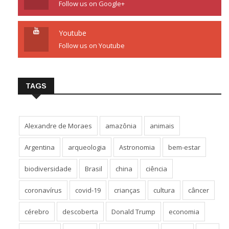
Follow us on Google+
Youtube
Follow us on Youtube
TAGS
Alexandre de Moraes
amazônia
animais
Argentina
arqueologia
Astronomia
bem-estar
biodiversidade
Brasil
china
ciência
coronavírus
covid-19
crianças
cultura
câncer
cérebro
descoberta
Donald Trump
economia